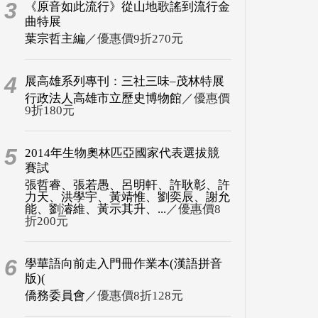
3
《原音如此流行》從山地歌謠到流行金
曲特展
葉宗哲主編
／優惠價9折270元
4
展高雄系列專刊：三社三味–茂林特展
行政法人高雄市立歷史博物館
／優惠價
9折180元
5
2014年生物奧林匹亞國家代表選拔競
賽試
張哲睿、張若愚、呂明軒、許耿彰、許
力天、洪學宇、黃靖惟、劉奕辰、謝允
能、劉濬維、黃示其升、...
／優惠價8
折200元
6
學華語向前走入門冊作業本(漢語拼音
版)(
僑務委員會
／優惠價8折128元