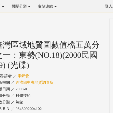
類
機關分類
友站連結
登入
臺灣區域地質圖數值檔五萬分
之一：東勢(NO.18)(2000民國
9) (光碟)
/著/譯者 ／
李錦發
版機關 ／
經濟部中央地質調查所
日期 ／ 2003-01
題分類 ／ 科學技術
政分類 ／ 氣象
ＢＮ ／ 9843092004102