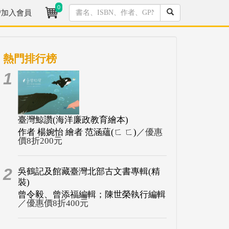
0
/加入會員
熱門排行榜
1
臺灣鯨讚(海洋廉政教育繪本)
作者 楊婉怡 繪者 范涵蘊(ㄈ ㄈ)
／優惠
價8折200元
2
吳鶴記及館藏臺灣北部古文書專輯(精
裝)
曾令毅、曾添福編輯；陳世榮執行編輯
／優惠價8折400元