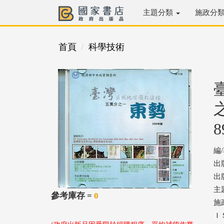
主題分類
施政分
首頁
科學技術
8
編
出
出版
主
參考庫存 =
0
施
ＩＳ