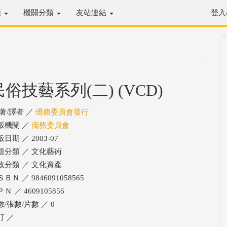
類
機關分類
友站連結
登入
民俗技藝系列(二) (VCD)
/著/譯者 ／
僑務委員會發行
版機關 ／
僑務委員會
日期 ／ 2003-07
題分類 ／ 文化藝術
政分類 ／ 文化資產
ＢＮ ／ 9846091058565
Ｎ ／ 4609105856
數/張數/片數 ／ 0
訂 ／