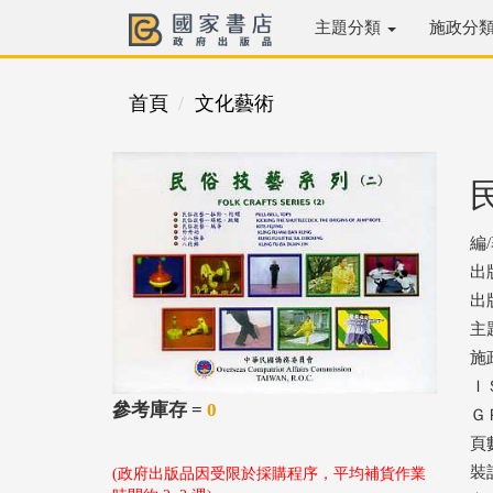
主題分類
施政分
首頁
文化藝術
編
出
出版
主
施
ＩＳ
參考庫存 =
0
ＧＰ
頁
裝
(政府出版品因受限於採購程序，平均補貨作業