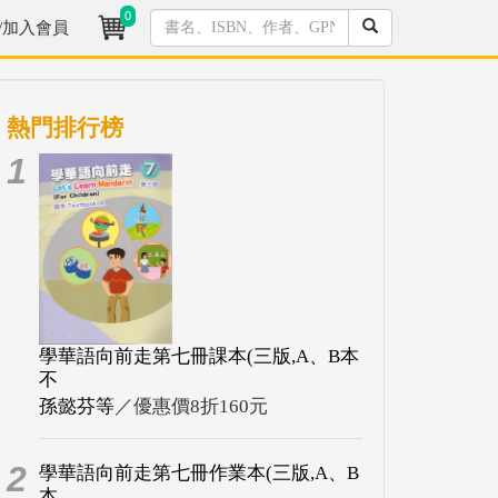
0
/加入會員
熱門排行榜
1
學華語向前走第七冊課本(三版,A、B本
不
孫懿芬等
／優惠價8折160元
2
學華語向前走第七冊作業本(三版,A、B
本