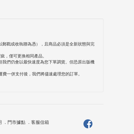
以郵戳或收執聯為憑），且商品必須是全新狀態與完
瑕疵，僅可更換相同產品。
但我們仍會以最快速度為您下單調貨。但恐原出版機
與運費一併支付後，我們將儘速處理您的訂單。
明
．
門市據點
．
客服信箱