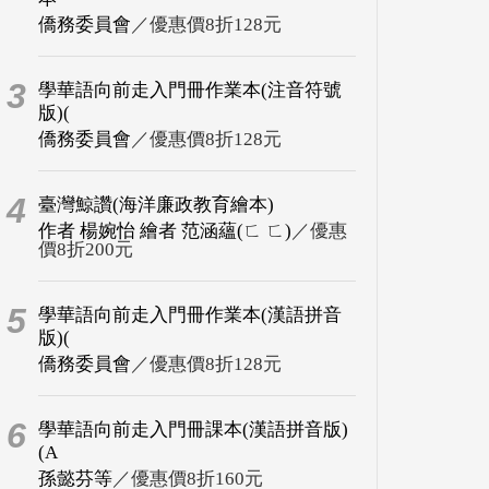
僑務委員會
／優惠價8折128元
3
學華語向前走入門冊作業本(注音符號
版)(
僑務委員會
／優惠價8折128元
4
臺灣鯨讚(海洋廉政教育繪本)
作者 楊婉怡 繪者 范涵蘊(ㄈ ㄈ)
／優惠
價8折200元
5
學華語向前走入門冊作業本(漢語拼音
版)(
僑務委員會
／優惠價8折128元
6
學華語向前走入門冊課本(漢語拼音版)
(A
孫懿芬等
／優惠價8折160元