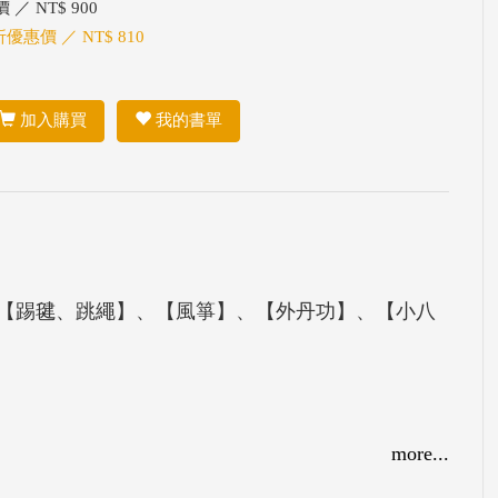
 ／ NT$ 900
折優惠價 ／ NT$ 810
加入購買
我的書單
【踢毽、跳繩】、【風箏】、【外丹功】、【小八
more...