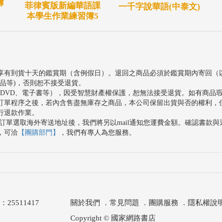
簿
菲律賓版新編華語課
一千字說華語(中泰文)
本學生作業練習簿5
享有到貨十天的鑑賞期（含例假日）。退回之商品必須於鑑賞期內寄回（
品等)，否則恕不接受退貨。
、DVD、電子書等），因受智慧財產權保護，恕無法接受退貨。如有商品
訂單程序之後，若內含售盡無庫存之商品，本公司保留出貨與否的權利，
行退款作業。
訂單選取海外寄送地址後，我們將另以mail通知您運費金額。確認書款
，可洽
【團購部門】
，我們有專人為您服務。
511417
關於我們
．
常見問題
．
團購服務
．
隱私權說
Copyright © 國家網路書店