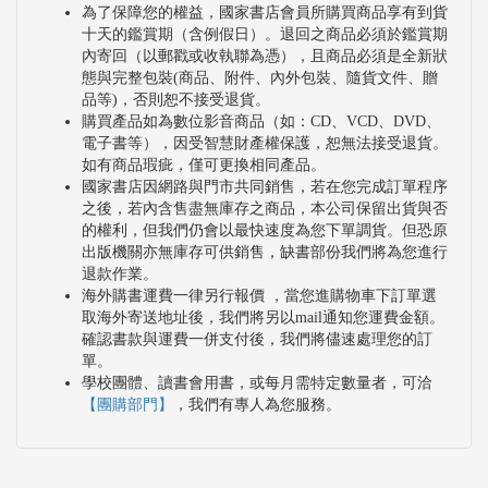
為了保障您的權益，國家書店會員所購買商品享有到貨
十天的鑑賞期（含例假日）。退回之商品必須於鑑賞期
內寄回（以郵戳或收執聯為憑），且商品必須是全新狀
態與完整包裝(商品、附件、內外包裝、隨貨文件、贈
品等)，否則恕不接受退貨。
購買產品如為數位影音商品（如：CD、VCD、DVD、
電子書等），因受智慧財產權保護，恕無法接受退貨。
如有商品瑕疵，僅可更換相同產品。
國家書店因網路與門市共同銷售，若在您完成訂單程序
之後，若內含售盡無庫存之商品，本公司保留出貨與否
的權利，但我們仍會以最快速度為您下單調貨。但恐原
出版機關亦無庫存可供銷售，缺書部份我們將為您進行
退款作業。
海外購書運費一律另行報價 ，當您進購物車下訂單選
取海外寄送地址後，我們將另以mail通知您運費金額。
確認書款與運費一併支付後，我們將儘速處理您的訂
單。
學校團體、讀書會用書，或每月需特定數量者，可洽
【團購部門】
，我們有專人為您服務。