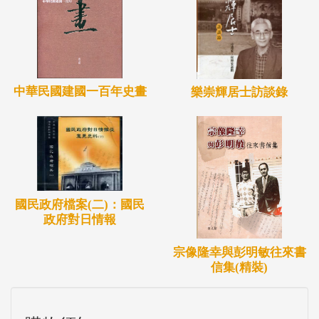
中華民國建國一百年史畫
樂崇輝居士訪談錄
國民政府檔案(二)：國民
政府對日情報
宗像隆幸與彭明敏往來書
信集(精裝)