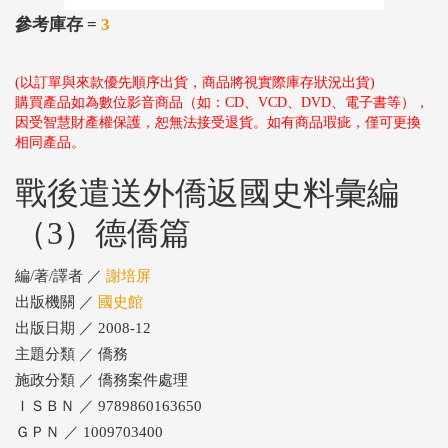
參考庫存 =
3
(以訂單與來款優先順序出貨，商品將視實際庫存狀況出貨)
購買產品如為數位影音商品（如：CD、VCD、DVD、電子書等），
因受智慧財產權保護，恕無法接受退貨。如有商品瑕疵，僅可更換
相同產品。
戰後遣送外僑返國史料彙編
（3）德僑篇
編/著/譯者 ／
謝培屏
出版機關 ／
國史館
出版日期 ／ 2008-12
主題分類 ／ 僑務
施政分類 ／ 僑務案件處理
ＩＳＢＮ ／ 9789860163650
ＧＰＮ ／ 1009703400