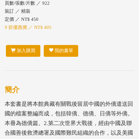
頁數/張數/片數 ／ 922
裝訂 ／ 精裝
定價 ／ NT$ 450
9 折優惠價 ／ NT$ 405
加入購買
我的書單
簡介
本套書是將本館典藏有關戰後留居中國的外僑遣送回
國的檔案整編而成，包括韓僑、德僑、日僑等外僑。
本冊為德僑篇。2.第二次世界大戰後，經由中國及聯
合國善後救濟總署及國際難民組織的合作，以及美國