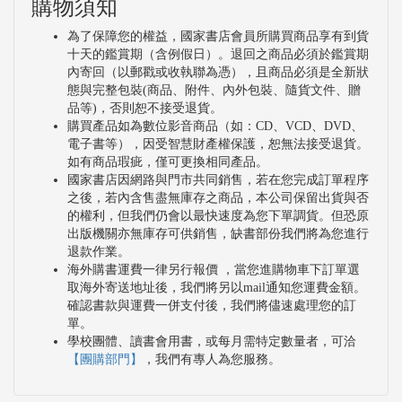
購物須知
為了保障您的權益，國家書店會員所購買商品享有到貨
十天的鑑賞期（含例假日）。退回之商品必須於鑑賞期
內寄回（以郵戳或收執聯為憑），且商品必須是全新狀
態與完整包裝(商品、附件、內外包裝、隨貨文件、贈
品等)，否則恕不接受退貨。
購買產品如為數位影音商品（如：CD、VCD、DVD、
電子書等），因受智慧財產權保護，恕無法接受退貨。
如有商品瑕疵，僅可更換相同產品。
國家書店因網路與門市共同銷售，若在您完成訂單程序
之後，若內含售盡無庫存之商品，本公司保留出貨與否
的權利，但我們仍會以最快速度為您下單調貨。但恐原
出版機關亦無庫存可供銷售，缺書部份我們將為您進行
退款作業。
海外購書運費一律另行報價 ，當您進購物車下訂單選
取海外寄送地址後，我們將另以mail通知您運費金額。
確認書款與運費一併支付後，我們將儘速處理您的訂
單。
學校團體、讀書會用書，或每月需特定數量者，可洽
【團購部門】
，我們有專人為您服務。