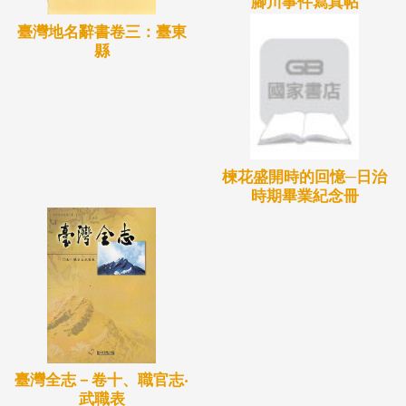
腳川事件寫真帖
臺灣地名辭書卷三：臺東
縣
楝花盛開時的回憶─日治
時期畢業紀念冊
臺灣全志－卷十、職官志‧
武職表