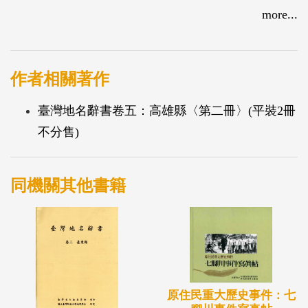
甲仙鄉、六龜鄉、三民鄉、桃園鄉、茂林鄉等20個鄉
more...
鎮之地名沿革、行政區域、地方特色等，並以圖表、
數據、鄉鎮等地名圖說、演變狀況等詳述。為研究高
雄縣地名及推廣鄉土教育之重要參考書籍。
作者相關著作
臺灣地名辭書卷五：高雄縣〈第二冊〉(平裝2冊
不分售)
同機關其他書籍
原住民重大歷史事件：七