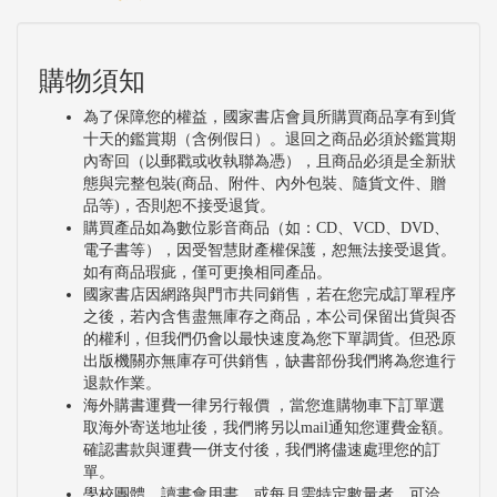
購物須知
為了保障您的權益，國家書店會員所購買商品享有到貨
十天的鑑賞期（含例假日）。退回之商品必須於鑑賞期
內寄回（以郵戳或收執聯為憑），且商品必須是全新狀
態與完整包裝(商品、附件、內外包裝、隨貨文件、贈
品等)，否則恕不接受退貨。
購買產品如為數位影音商品（如：CD、VCD、DVD、
電子書等），因受智慧財產權保護，恕無法接受退貨。
如有商品瑕疵，僅可更換相同產品。
國家書店因網路與門市共同銷售，若在您完成訂單程序
之後，若內含售盡無庫存之商品，本公司保留出貨與否
的權利，但我們仍會以最快速度為您下單調貨。但恐原
出版機關亦無庫存可供銷售，缺書部份我們將為您進行
退款作業。
海外購書運費一律另行報價 ，當您進購物車下訂單選
取海外寄送地址後，我們將另以mail通知您運費金額。
確認書款與運費一併支付後，我們將儘速處理您的訂
單。
學校團體、讀書會用書，或每月需特定數量者，可洽