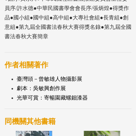
員序/許水德●中華民國書學會會長序/張炳煌●得獎作
品●國小組●國中組●高中組●大專社會組●長青組●創
意組●第九屆全國書法春秋大賽得獎名錄●第九屆全國
書法春秋大賽簡章
作者相關著作
臺灣頭－曾敏雄人物攝影展
劇本：吳敏興創作展
光華可賞：寄暢園藏螺鈿漆器
同機關其他書籍