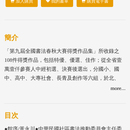
加入購買
我的書單
購買電子書
簡介
「第九屆全國書法春秋大賽得獎作品集」所收錄之
108件得獎作品，包括特優、優選、佳作；從全省壹
萬壹仟參賽人中經初選、決賽後選出，分國小、國
中、高中、大專社會、長青及創作等六組，於北、
中、南、東四區競賽。得獎作品集為此次活動的具體
more...
成果，編輯出版意在推動書法學習風氣，落實終身學
習。
目次
●館序/黃永川●中華民國社區書法推動委員會主任委