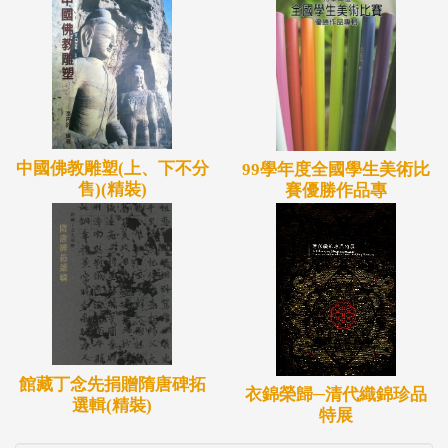
中國佛教雕塑(上、下不分
99學年度全國學生美術比
售)(精裝)
賽優勝作品專
館藏丁念先捐贈隋唐碑拓
衣錦榮歸─清代織錦珍品
選輯(精裝)
特展