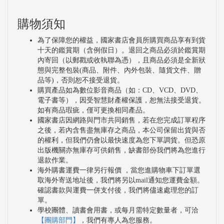
購物須知
為了保障您的權益，國家書店會員所購買商品享有到貨
十天的鑑賞期（含例假日）。退回之商品必須於鑑賞期
內寄回（以郵戳或收執聯為憑），且商品必須是全新狀
態與完整包裝(商品、附件、內外包裝、隨貨文件、贈
品等)，否則恕不接受退貨。
購買產品如為數位影音商品（如：CD、VCD、DVD、
電子書等），因受智慧財產權保護，恕無法接受退貨。
如有商品瑕疵，僅可更換相同產品。
國家書店因網路與門市共同銷售，若在您完成訂單程序
之後，若內含售盡無庫存之商品，本公司保留出貨與否
的權利，但我們仍會以最快速度為您下單調貨。但恐原
出版機關亦無庫存可供銷售，缺書部份我們將為您進行
退款作業。
海外購書運費一律另行報價 ，當您進購物車下訂單選
取海外寄送地址後，我們將另以mail通知您運費金額。
確認書款與運費一併支付後，我們將儘速處理您的訂
單。
學校團體、讀書會用書，或每月需特定數量者，可洽
【團購部門】
，我們有專人為您服務。