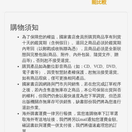
能比較
購物須知
為了保障您的權益，國家書店會員所購買商品享有到貨
十天的鑑賞期（含例假日）。退回之商品必須於鑑賞期
內寄回（以郵戳或收執聯為憑），且商品必須是全新狀
態與完整包裝(商品、附件、內外包裝、隨貨文件、贈
品等)，否則恕不接受退貨。
購買產品如為數位影音商品（如：CD、VCD、DVD、
電子書等），因受智慧財產權保護，恕無法接受退貨。
如有商品瑕疵，僅可更換相同產品。
國家書店因網路與門市共同銷售，若在您完成訂單程序
之後，若內含售盡無庫存之商品，本公司保留出貨與否
的權利，但我們仍會以最快速度為您下單調貨。但恐原
出版機關亦無庫存可供銷售，缺書部份我們將為您進行
退款作業。
海外購書運費一律另行報價 ，當您進購物車下訂單選
取海外寄送地址後，我們將另以mail通知您運費金額。
確認書款與運費一併支付後，我們將儘速處理您的訂
單。