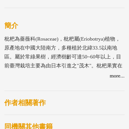
簡介
枇杷為薔薇科(Rosaceae)，枇杷屬(Eriobotrya)植物，
原產地在中國大陸南方，多種植於北緯33.5以南地
區。屬於常綠果樹，經濟樹齡可達50~60年以上，目
前臺灣栽培主要為由日本引進之"茂木"。枇杷果實在
春季成熟，果肉柔軟多汁，酸甜適口，風味佳，深受
more...
國人的喜愛。
作者相關著作
同機關其他書籍