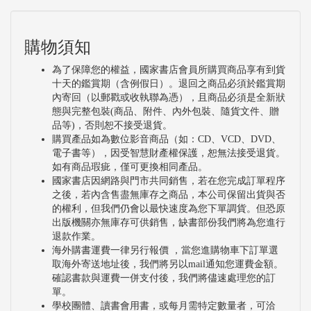
購物須知
為了保障您的權益，國家書店會員所購買商品享有到貨
十天的鑑賞期（含例假日）。退回之商品必須於鑑賞期
內寄回（以郵戳或收執聯為憑），且商品必須是全新狀
態與完整包裝(商品、附件、內外包裝、隨貨文件、贈
品等)，否則恕不接受退貨。
購買產品如為數位影音商品（如：CD、VCD、DVD、
電子書等），因受智慧財產權保護，恕無法接受退貨。
如有商品瑕疵，僅可更換相同產品。
國家書店因網路與門市共同銷售，若在您完成訂單程序
之後，若內含售盡無庫存之商品，本公司保留出貨與否
的權利，但我們仍會以最快速度為您下單調貨。但恐原
出版機關亦無庫存可供銷售，缺書部份我們將為您進行
退款作業。
海外購書運費一律另行報價 ，當您進購物車下訂單選
取海外寄送地址後，我們將另以mail通知您運費金額。
確認書款與運費一併支付後，我們將儘速處理您的訂
單。
學校團體、讀書會用書，或每月需特定數量者，可洽