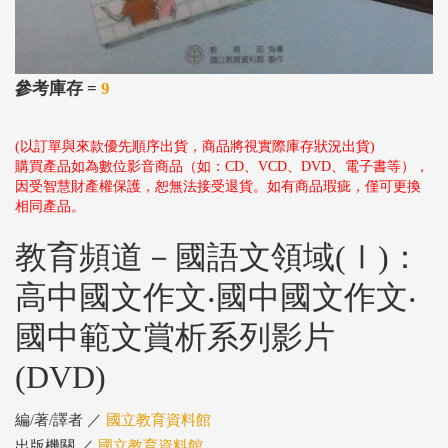
參考庫存 =
9
(以訂單與來款優先順序出貨，商品將視實際庫存狀況出貨)
購買產品如為數位影音商品（如：CD、VCD、DVD、電子書等），
因受智慧財產權保護，恕無法接受退貨。如有商品瑕疵，僅可更換
相同產品。
教育頻道－國語文領域(Ⅰ)：
高中國文作文‧國中國文作文‧
國中範文賞析系列影片
(DVD)
編/著/譯者 ／
國立教育資料館
出版機關 ／
國立教育資料館