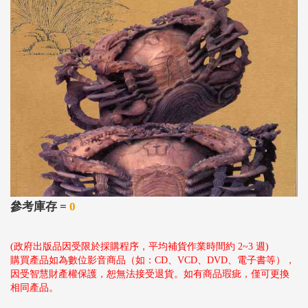
參考庫存 =
0
(政府出版品因受限於採購程序，平均補貨作業時間約 2~3 週)
購買產品如為數位影音商品（如：CD、VCD、DVD、電子書等），
因受智慧財產權保護，恕無法接受退貨。如有商品瑕疵，僅可更換
相同產品。