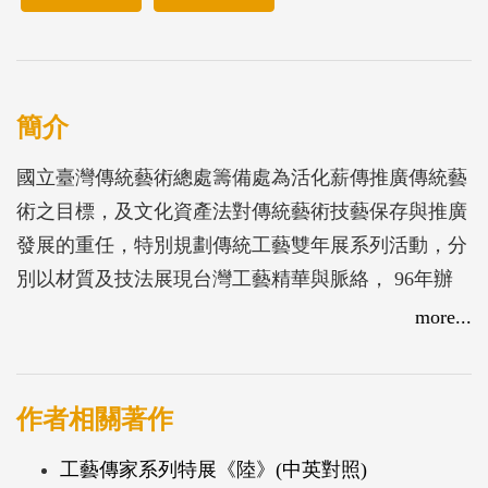
簡介
國立臺灣傳統藝術總處籌備處為活化薪傳推廣傳統藝
術之目標，及文化資產法對傳統藝術技藝保存與推廣
發展的重任，特別規劃傳統工藝雙年展系列活動，分
別以材質及技法展現台灣工藝精華與脈絡， 96年辦
理台灣傳統工藝雙年展計畫，規劃舉行「台灣金工大
more...
展」、「台灣竹藝大展」、「台灣木藝大展」及「台
灣紙藝大展」四季主題特展，此書結合了四季特展中
的精采內容，並特地譯成英文版本，希望透過此書將
作者相關著作
台灣傳統藝術之精采加以傳播推廣。
工藝傳家系列特展《陸》(中英對照)