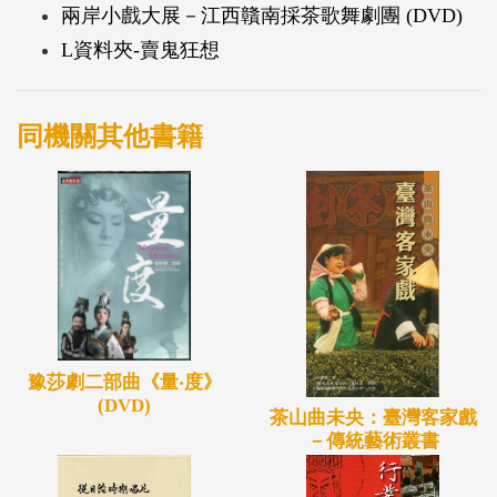
兩岸小戲大展－江西贛南採茶歌舞劇團 (DVD)
L資料夾-賣鬼狂想
同機關其他書籍
豫莎劇二部曲《量‧度》
(DVD)
茶山曲未央：臺灣客家戲
－傳統藝術叢書