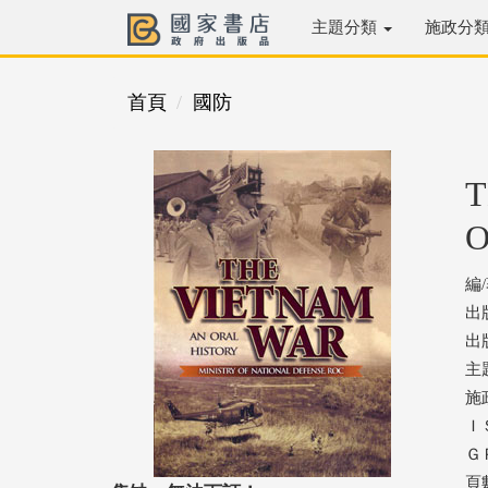
主題分類
施政分
首頁
國防
T
編
出
出版
主
施
ＩＳ
ＧＰ
頁數