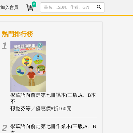
0
/加入會員
熱門排行榜
1
學華語向前走第七冊課本(三版,A、B本
不
孫懿芬等
／優惠價8折160元
2
學華語向前走第七冊作業本(三版,A、B
本