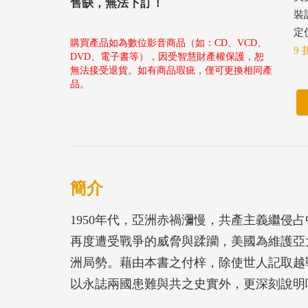
售缺，無法下訂！
裝
定價
購買產品如為數位影音商品（如：CD、VCD、
9 
DVD、電子書等），因受智慧財產權保護，恕
無法接受退貨。如有商品瑕疵，僅可更換相同產
品。
簡介
1950年代，亞洲赤禍瀰慢，共產主義繼侵
再度遭受戰爭的威脅與蹂躪，美國為維護亞
洲局勢。藉由本書之付梓，除使世人記取越
以永誌兩國患難與共之史實外，更深刻說明
平與安全。