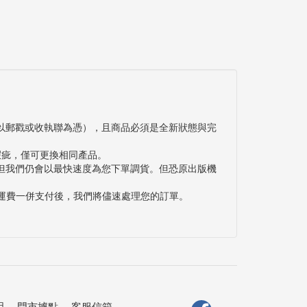
以郵戳或收執聯為憑），且商品必須是全新狀態與完
瑕疵，僅可更換相同產品。
但我們仍會以最快速度為您下單調貨。但恐原出版機
與運費一併支付後，我們將儘速處理您的訂單。
明
．
門市據點
．
客服信箱