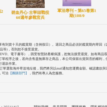
軍法專刊－第65卷第1
2
碧血丹心-古寧頭戰役
期(108/0
60週年參戰官兵
享有到貨十天的鑑賞期（含例假日）。退回之商品必須於鑑賞期內寄回（
品等)，否則恕不接受退貨。
、DVD、電子書等），因受智慧財產權保護，恕無法接受退貨。如有商品
訂單程序之後，若內含售盡無庫存之商品，本公司保留出貨與否的權利，
行退款作業。
訂單選取海外寄送地址後，我們將另以mail通知您運費金額。確認書款
，可洽
【團購部門】
，我們有專人為您服務。
511417
關於我們
．
常見問題
．
團購服務
．
隱私權說