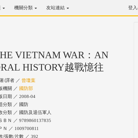
類
機關分類
友站連結
登入
HE VIETNAM WAR：AN
ORAL HISTORY越戰憶往
/著/譯者 ／
曾瓊葉
版機關 ／
國防部
日期 ／ 2008-04
題分類 ／ 國防
政分類 ／ 國防及退伍軍人
ＢＮ ／ 9789860137835
Ｎ ／ 1009700811
/張數/片數 ／ 392