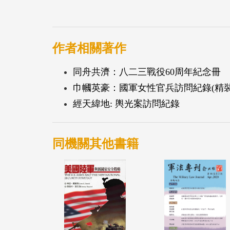
作者相關著作
同舟共濟：八二三戰役60周年紀念冊
巾幗英豪：國軍女性官兵訪問紀錄(精裝
經天緯地: 輿光案訪問紀錄
同機關其他書籍