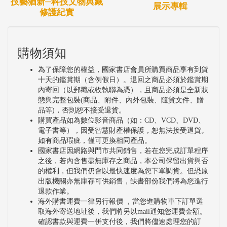
技藝猶新─科技文物典藏
展示專輯
修護紀實
購物須知
為了保障您的權益，國家書店會員所購買商品享有到貨
十天的鑑賞期（含例假日）。退回之商品必須於鑑賞期
內寄回（以郵戳或收執聯為憑），且商品必須是全新狀
態與完整包裝(商品、附件、內外包裝、隨貨文件、贈
品等)，否則恕不接受退貨。
購買產品如為數位影音商品（如：CD、VCD、DVD、
電子書等），因受智慧財產權保護，恕無法接受退貨。
如有商品瑕疵，僅可更換相同產品。
國家書店因網路與門市共同銷售，若在您完成訂單程序
之後，若內含售盡無庫存之商品，本公司保留出貨與否
的權利，但我們仍會以最快速度為您下單調貨。但恐原
出版機關亦無庫存可供銷售，缺書部份我們將為您進行
退款作業。
海外購書運費一律另行報價 ，當您進購物車下訂單選
取海外寄送地址後，我們將另以mail通知您運費金額。
確認書款與運費一併支付後，我們將儘速處理您的訂