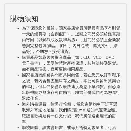
購物須知
為了保障您的權益，國家書店會員所購買商品享有到貨
十天的鑑賞期（含例假日）。退回之商品必須於鑑賞期
內寄回（以郵戳或收執聯為憑），且商品必須是全新狀
態與完整包裝(商品、附件、內外包裝、隨貨文件、贈
品等)，否則恕不接受退貨。
購買產品如為數位影音商品（如：CD、VCD、DVD、
電子書等），因受智慧財產權保護，恕無法接受退貨。
如有商品瑕疵，僅可更換相同產品。
國家書店因網路與門市共同銷售，若在您完成訂單程序
之後，若內含售盡無庫存之商品，本公司保留出貨與否
的權利，但我們仍會以最快速度為您下單調貨。但恐原
出版機關亦無庫存可供銷售，缺書部份我們將為您進行
退款作業。
海外購書運費一律另行報價 ，當您進購物車下訂單選
取海外寄送地址後，我們將另以mail通知您運費金額。
確認書款與運費一併支付後，我們將儘速處理您的訂
單。
學校團體、讀書會用書，或每月需特定數量者，可洽