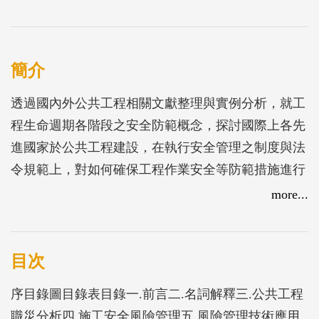
簡介
透過國內外公共工程相關文獻整理與實例分析，就工
程生命週期各階段之安全防範概念，探討國際上各先
進國家於公共工程建設，在執行安全管理之制度與法
令規範上，對如何確保工程作業安全等防範措施進行
研究。並結合國內職災資料庫紀錄內容，應用資料探
more...
勘技術，檢視潛在公共工程職災資料庫事故發生之情
境狀態關鍵訊息，彙整成職災預防與評估知識，以期
提供各單位研擬營建作業安全管理時的重要參考依
目次
據。
序目錄圖目錄表目錄一.前言二.名詞解釋三.公共工程
職災分析四.施工安全風險管理五.風險管理技術應用