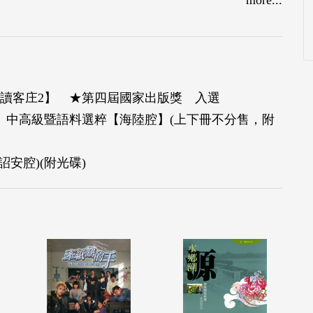
‧讀客庄2】 ★第四屆國家出版獎 入選
級、中高級暨語料選粹【海陸腔】(上下冊不分售，附
詔安腔)(附光碟)