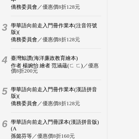
僑務委員會
／優惠價8折128元
3
學華語向前走入門冊作業本(注音符號
版)(
僑務委員會
／優惠價8折128元
4
臺灣鯨讚(海洋廉政教育繪本)
作者 楊婉怡 繪者 范涵蘊(ㄈ ㄈ)
／優惠
價8折200元
5
學華語向前走入門冊作業本(漢語拼音
版)(
僑務委員會
／優惠價8折128元
6
學華語向前走入門冊課本(漢語拼音版)
(A
孫懿芬等
／優惠價8折160元