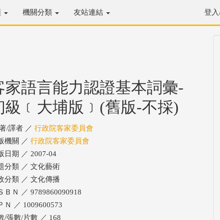
類
機關分類
友站連結
登入
客家語言能力認證基本詞彙-
初級﹝大埔版﹞(舊版-不採)
/著/譯者 ／
行政院客家委員會
版機關 ／
行政院客家委員會
日期 ／ 2007-04
題分類 ／ 文化藝術
政分類 ／ 文化傳播
ＢＮ ／ 9789860090918
Ｎ ／ 1009600573
/張數/片數 ／ 168