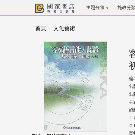
主題分類
施政分
首頁
文化藝術
編
出
出版
主
施
ＩＳ
ＧＰ
頁數