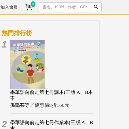
0
/加入會員
熱門排行榜
1
學華語向前走第七冊課本(三版,A、B本
不
孫懿芬等
／優惠價8折160元
2
學華語向前走第七冊作業本(三版,A、B
本