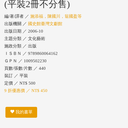
(平裝2冊不分售)
編/著/譯者 ／
施添福，陳國川，翁國盈等
出版機關 ／
國史館臺灣文獻館
出版日期 ／ 2006-10
主題分類 ／ 文化藝術
施政分類 ／ 出版
ＩＳＢＮ ／ 9789860064162
ＧＰＮ ／ 1009502230
頁數/張數/片數 ／ 440
裝訂 ／ 平裝
定價 ／ NT$ 500
9 折優惠價 ／ NT$ 450
我的書單