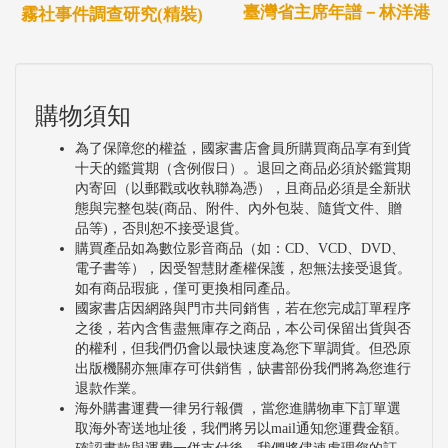
臺灣省主席年譜－林洋港
霧社事件調查研究(精裝)
購物須知
為了保障您的權益，國家書店會員所購買商品享有到貨
十天的鑑賞期（含例假日）。退回之商品必須於鑑賞期
內寄回（以郵戳或收執聯為憑），且商品必須是全新狀
態與完整包裝(商品、附件、內外包裝、隨貨文件、贈
品等)，否則恕不接受退貨。
購買產品如為數位影音商品（如：CD、VCD、DVD、
電子書等），因受智慧財產權保護，恕無法接受退貨。
如有商品瑕疵，僅可更換相同產品。
國家書店因網路與門市共同銷售，若在您完成訂單程序
之後，若內含售盡無庫存之商品，本公司保留出貨與否
的權利，但我們仍會以最快速度為您下單調貨。但恐原
出版機關亦無庫存可供銷售，缺書部份我們將為您進行
退款作業。
海外購書運費一律另行報價 ，當您進購物車下訂單選
取海外寄送地址後，我們將另以mail通知您運費金額。