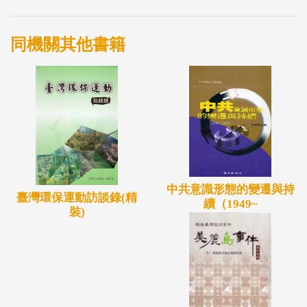
為近代化犧牲的原住民
立安魂紀念碑，替原住
同機關其他書籍
民收集散佚的資料，以
為日後原住民自己撰寫
相關歷史。
中共意識形態的變遷與持
臺灣環保運動訪談錄(精
續（1949~
裝)