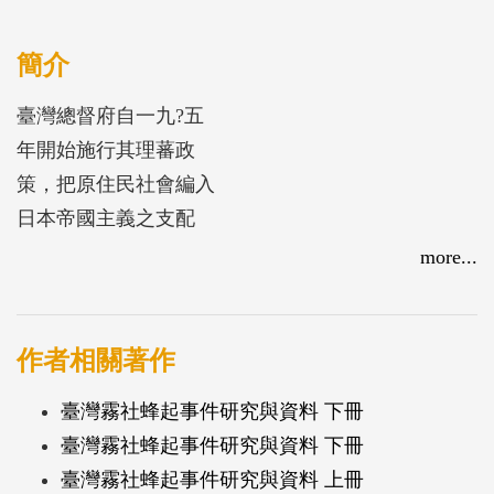
簡介
臺灣總督府自一九?五
年開始施行其理蕃政
策，把原住民社會編入
日本帝國主義之支配
下，霧社事件即為其苛
more...
刻支配結果的集大成而
終至爆發的事件。本書
編者戴國煇教授於一九
作者相關著作
七?年代糾合同好，創
臺灣霧社蜂起事件研究與資料 下冊
立臺灣近現代史研究
臺灣霧社蜂起事件研究與資料 下冊
會，此書即為其研究成
臺灣霧社蜂起事件研究與資料 上冊
果之一。本書的目的乃