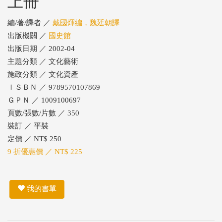
上冊
編/著/譯者 ／
戴國煇編，魏廷朝譯
出版機關 ／
國史館
出版日期 ／ 2002-04
主題分類 ／ 文化藝術
施政分類 ／ 文化資產
ＩＳＢＮ ／ 9789570107869
ＧＰＮ ／ 1009100697
頁數/張數/片數 ／ 350
裝訂 ／ 平裝
定價 ／ NT$ 250
9 折優惠價 ／ NT$ 225
我的書單