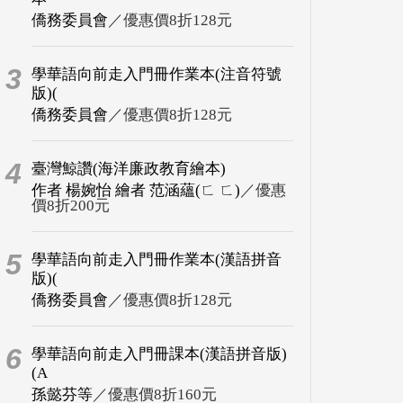
僑務委員會
／優惠價8折128元
3
學華語向前走入門冊作業本(注音符號
版)(
僑務委員會
／優惠價8折128元
4
臺灣鯨讚(海洋廉政教育繪本)
作者 楊婉怡 繪者 范涵蘊(ㄈ ㄈ)
／優惠
價8折200元
5
學華語向前走入門冊作業本(漢語拼音
版)(
僑務委員會
／優惠價8折128元
6
學華語向前走入門冊課本(漢語拼音版)
(A
孫懿芬等
／優惠價8折160元