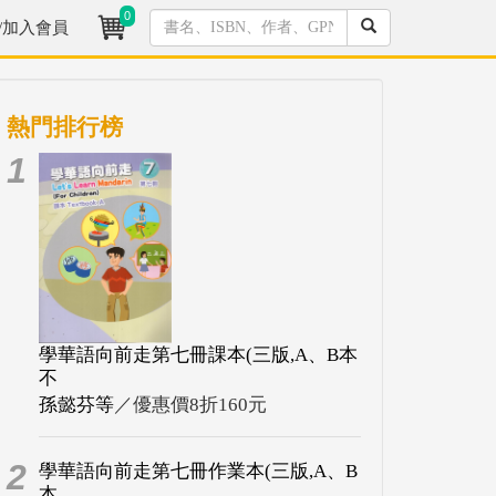
0
/加入會員
熱門排行榜
1
學華語向前走第七冊課本(三版,A、B本
不
孫懿芬等
／優惠價8折160元
2
學華語向前走第七冊作業本(三版,A、B
本