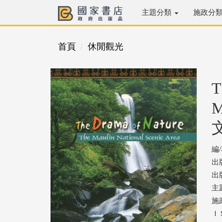
主題分類
施政分
首頁
休閒觀光
T
M
編
出
出版
主
施
ＩＳ