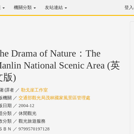
類
機關分類
友站連結
登入
he Drama of Nature：The
anlin National Scenic Area (英
文版)
/著/譯者 ／
勒戈崖工作室
版機關 ／
交通部觀光局茂林國家風景區管理處
日期 ／ 2004-12
題分類 ／ 休閒觀光
政分類 ／ 觀光旅遊服務
ＢＮ ／ 9799570197128