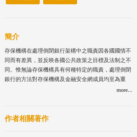
簡介
存保機構在處理倒閉銀行架構中之職責因各國國情不
同而有差異，並反映各國公共政策之目標及法制之不
同。惟無論存保機構具有何種特定的職責，處理倒閉
銀行的方法對存保機構及金融安全網成員均至為重
要。
more...
本文之目的係在發展一般準則，以供存保機構及其他
金融安全網成員建立或加強處理銀行倒閉機制時之參
考。本準則由ＩＡＤＩ銀行倒閉處理準則附屬委員會
作者相關著作
擬訂，並已將各國國情、金融環境及存保組織架構之
差異性納入考量。