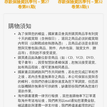
存款保險資訊季刊－第27
存款保險資訊季刊－第32
卷第01期(
卷第3期(1
購物須知
為了保障您的權益，國家書店會員所購買商品享有到貨
十天的鑑賞期（含例假日）。退回之商品必須於鑑賞期
內寄回（以郵戳或收執聯為憑），且商品必須是全新狀
態與完整包裝(商品、附件、內外包裝、隨貨文件、贈
品等)，否則恕不接受退貨。
購買產品如為數位影音商品（如：CD、VCD、DVD、
電子書等），因受智慧財產權保護，恕無法接受退貨。
如有商品瑕疵，僅可更換相同產品。
國家書店因網路與門市共同銷售，若在您完成訂單程序
之後，若內含售盡無庫存之商品，本公司保留出貨與否
的權利，但我們仍會以最快速度為您下單調貨。但恐原
出版機關亦無庫存可供銷售，缺書部份我們將為您進行
退款作業。
海外購書運費一律另行報價 ，當您進購物車下訂單選
取海外寄送地址後，我們將另以mail通知您運費金額。
確認書款與運費一併支付後，我們將儘速處理您的訂