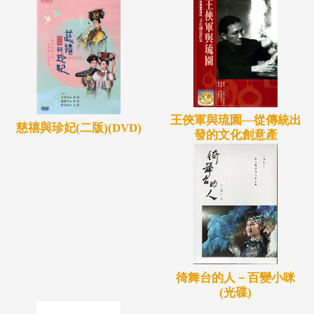
王俠軍與琉園—從傳統出
慈禧與珍妃(二版)(DVD)
發的文化創意產
徛舞台的人－百變小咪
(光碟)