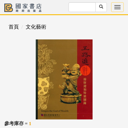
首頁
文化藝術
參考庫存 =
1