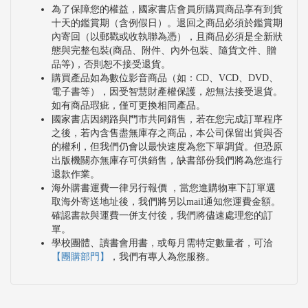
為了保障您的權益，國家書店會員所購買商品享有到貨
十天的鑑賞期（含例假日）。退回之商品必須於鑑賞期
內寄回（以郵戳或收執聯為憑），且商品必須是全新狀
態與完整包裝(商品、附件、內外包裝、隨貨文件、贈
品等)，否則恕不接受退貨。
購買產品如為數位影音商品（如：CD、VCD、DVD、
電子書等），因受智慧財產權保護，恕無法接受退貨。
如有商品瑕疵，僅可更換相同產品。
國家書店因網路與門市共同銷售，若在您完成訂單程序
之後，若內含售盡無庫存之商品，本公司保留出貨與否
的權利，但我們仍會以最快速度為您下單調貨。但恐原
出版機關亦無庫存可供銷售，缺書部份我們將為您進行
退款作業。
海外購書運費一律另行報價 ，當您進購物車下訂單選
取海外寄送地址後，我們將另以mail通知您運費金額。
確認書款與運費一併支付後，我們將儘速處理您的訂
單。
學校團體、讀書會用書，或每月需特定數量者，可洽
【團購部門】
，我們有專人為您服務。