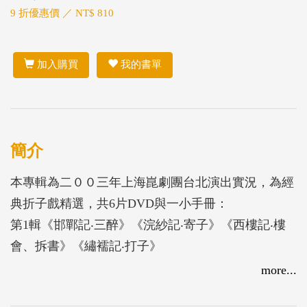
9 折優惠價 ／ NT$ 810
加入購買
我的書單
簡介
本專輯為二００三年上海崑劇團台北演出實況，為經
典折子戲精選，共6片DVD與一小手冊：
第1輯《邯鄲記‧三醉》《浣紗記‧寄子》《西樓記‧樓
會、拆書》《繡襦記‧打子》
第2輯《長生殿‧聞鈴》《兒孫福‧勢僧》《蝴蝶夢‧說
more...
親、回話》《竇娥冤‧斬娥》