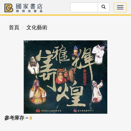
首頁
文化藝術
參考庫存 =
0