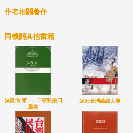
第3輯《漁家樂‧藏舟》《荊釵記‧開眼‧上路》《鐵冠
圖‧刺虎》《千鍾祿‧搜山、打車》
作者相關著作
同機關其他書籍
温隆信-第一、二號弦樂四
2008台灣編織大展
重奏