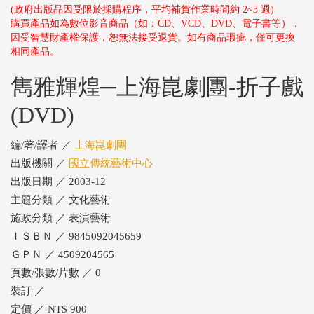
(政府出版品因受限於採購程序，平均補貨作業時間約 2~3 週)
購買產品如為數位影音商品（如：CD、VCD、DVD、電子書等），
因受智慧財產權保護，恕無法接受退貨。如有商品瑕疵，僅可更換
相同產品。
雋雅輝煌─上海崑劇團-折子戲
(DVD)
編/著/譯者 ／
上海崑劇團
出版機關 ／
國立傳統藝術中心
出版日期 ／ 2003-12
主題分類 ／ 文化藝術
施政分類 ／ 表演藝術
ＩＳＢＮ ／ 9845092045659
ＧＰＮ ／ 4509204565
頁數/張數/片數 ／ 0
裝訂 ／
定價 ／ NT$ 900