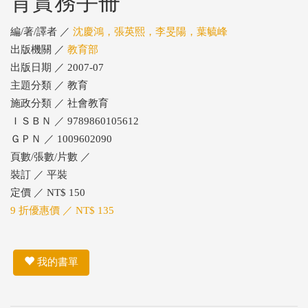
育實務手冊
編/著/譯者 ／
沈慶鴻，張英熙，李旻陽，葉毓峰
出版機關 ／
教育部
出版日期 ／ 2007-07
主題分類 ／ 教育
施政分類 ／ 社會教育
ＩＳＢＮ ／ 9789860105612
ＧＰＮ ／ 1009602090
頁數/張數/片數 ／
裝訂 ／ 平裝
定價 ／ NT$ 150
9 折優惠價 ／ NT$ 135
我的書單