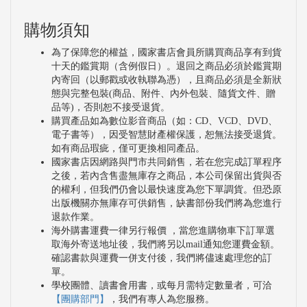
購物須知
為了保障您的權益，國家書店會員所購買商品享有到貨
十天的鑑賞期（含例假日）。退回之商品必須於鑑賞期
內寄回（以郵戳或收執聯為憑），且商品必須是全新狀
態與完整包裝(商品、附件、內外包裝、隨貨文件、贈
品等)，否則恕不接受退貨。
購買產品如為數位影音商品（如：CD、VCD、DVD、
電子書等），因受智慧財產權保護，恕無法接受退貨。
如有商品瑕疵，僅可更換相同產品。
國家書店因網路與門市共同銷售，若在您完成訂單程序
之後，若內含售盡無庫存之商品，本公司保留出貨與否
的權利，但我們仍會以最快速度為您下單調貨。但恐原
出版機關亦無庫存可供銷售，缺書部份我們將為您進行
退款作業。
海外購書運費一律另行報價 ，當您進購物車下訂單選
取海外寄送地址後，我們將另以mail通知您運費金額。
確認書款與運費一併支付後，我們將儘速處理您的訂
單。
學校團體、讀書會用書，或每月需特定數量者，可洽
【團購部門】
，我們有專人為您服務。