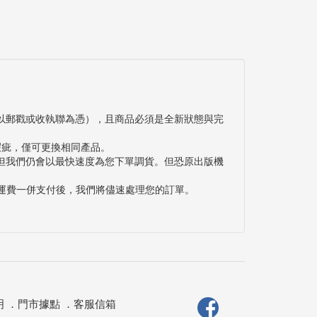
以郵戳或收執聯為憑），且商品必須是全新狀態與完
瑕疵，僅可更換相同產品。
但我們仍會以最快速度為您下單調貨。但恐原出版機
與運費一併支付後，我們將儘速處理您的訂單。
明
．
門市據點
．
客服信箱