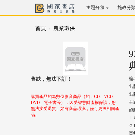
主題分類
施政分
首頁
農業環保
售缺，無法下訂！
編
出
出版
購買產品如為數位影音商品（如：CD、VCD、
主
DVD、電子書等），因受智慧財產權保護，恕
無法接受退貨。如有商品瑕疵，僅可更換相同產
施
品。
ＩＳ
ＧＰ
頁