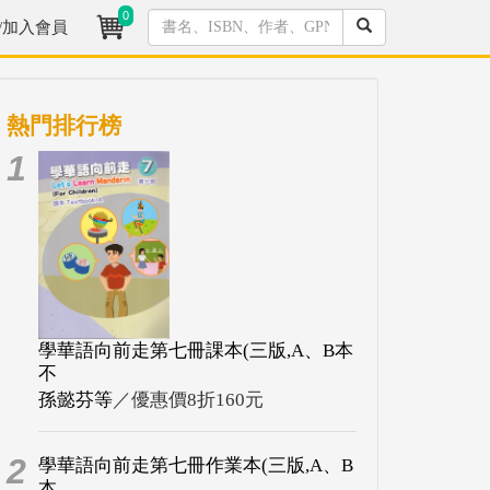
0
/加入會員
熱門排行榜
1
學華語向前走第七冊課本(三版,A、B本
不
孫懿芬等
／優惠價8折160元
2
學華語向前走第七冊作業本(三版,A、B
本