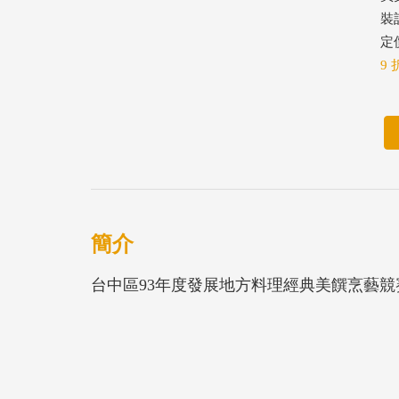
裝
定價
9 
簡介
台中區93年度發展地方料理經典美饌烹藝競