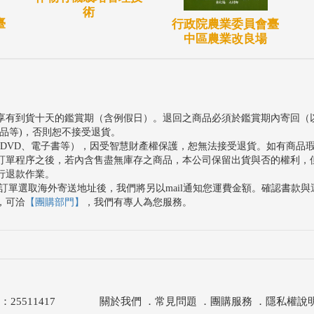
術
臺
行政院農業委員會臺
中區農業改良場
享有到貨十天的鑑賞期（含例假日）。退回之商品必須於鑑賞期內寄回（
品等)，否則恕不接受退貨。
、DVD、電子書等），因受智慧財產權保護，恕無法接受退貨。如有商品
訂單程序之後，若內含售盡無庫存之商品，本公司保留出貨與否的權利，
行退款作業。
訂單選取海外寄送地址後，我們將另以mail通知您運費金額。確認書款
，可洽
【團購部門】
，我們有專人為您服務。
511417
關於我們
．
常見問題
．
團購服務
．
隱私權說