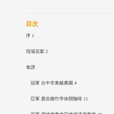
目次
序 1
現場花絮 2
食譜
冠軍 台中市東籬農園 4
亞軍 鹿谷鄉竹亭休閒咖啡 11