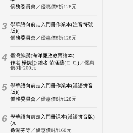
僑務委員會
／優惠價8折128元
3
學華語向前走入門冊作業本(注音符號
版)(
僑務委員會
／優惠價8折128元
4
臺灣鯨讚(海洋廉政教育繪本)
作者 楊婉怡 繪者 范涵蘊(ㄈ ㄈ)
／優惠
價8折200元
5
學華語向前走入門冊作業本(漢語拼音
版)(
僑務委員會
／優惠價8折128元
6
學華語向前走入門冊課本(漢語拼音版)
(A
孫懿芬等
／優惠價8折160元