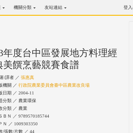
類
機關分類
友站連結
登入
93年度台中區發展地方料理經
典美饌烹藝競賽食譜
/著/譯者 ／
張惠真
版機關 ／
行政院農業委員會臺中區農業改良場
日期 ／ 2004-11
題分類 ／ 農業環保
政分類 ／ 農業
ＢＮ ／ 9789570185744
Ｎ ／ 1009303350
數/張數/片數 ／ 44