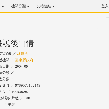
類
機關分類
友站連結
登入
畫說後山情
/著/譯者 ／
林建成
版機關 ／
臺東縣政府
日期 ／ 2004-09
題分類 ／
政分類 ／
ＢＮ ／ 9789570182149
Ｎ ／ 1009302671
/張數/片數 ／ 300
訂 ／ 平裝