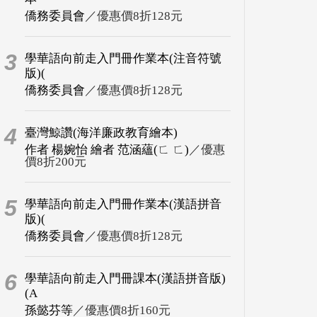
僑務委員會
／優惠價8折128元
3
學華語向前走入門冊作業本(注音符號
版)(
僑務委員會
／優惠價8折128元
4
臺灣鯨讚(海洋廉政教育繪本)
作者 楊婉怡 繪者 范涵蘊(ㄈ ㄈ)
／優惠
價8折200元
5
學華語向前走入門冊作業本(漢語拼音
版)(
僑務委員會
／優惠價8折128元
6
學華語向前走入門冊課本(漢語拼音版)
(A
孫懿芬等
／優惠價8折160元