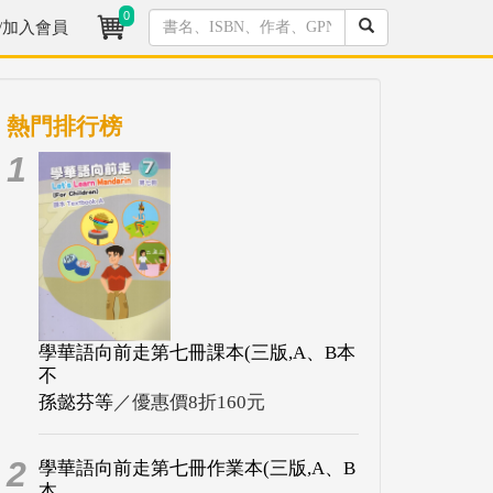
0
/加入會員
熱門排行榜
1
學華語向前走第七冊課本(三版,A、B本
不
孫懿芬等
／優惠價8折160元
2
學華語向前走第七冊作業本(三版,A、B
本