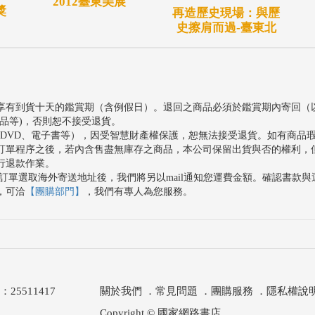
2012臺東美展
獎
再造歷史現場：與歷
史擦肩而過-臺東北
享有到貨十天的鑑賞期（含例假日）。退回之商品必須於鑑賞期內寄回（
品等)，否則恕不接受退貨。
、DVD、電子書等），因受智慧財產權保護，恕無法接受退貨。如有商品
訂單程序之後，若內含售盡無庫存之商品，本公司保留出貨與否的權利，
行退款作業。
訂單選取海外寄送地址後，我們將另以mail通知您運費金額。確認書款
，可洽
【團購部門】
，我們有專人為您服務。
511417
關於我們
．
常見問題
．
團購服務
．
隱私權說
Copyright © 國家網路書店