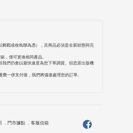
以郵戳或收執聯為憑），且商品必須是全新狀態與完
瑕疵，僅可更換相同產品。
但我們仍會以最快速度為您下單調貨。但恐原出版機
與運費一併支付後，我們將儘速處理您的訂單。
明
．
門市據點
．
客服信箱