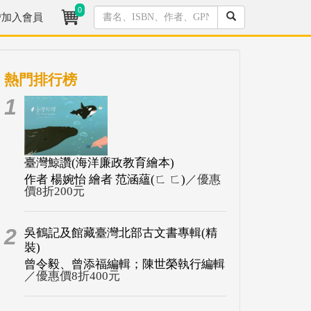
0
/加入會員
熱門排行榜
1
臺灣鯨讚(海洋廉政教育繪本)
作者 楊婉怡 繪者 范涵蘊(ㄈ ㄈ)
／優惠
價8折200元
2
吳鶴記及館藏臺灣北部古文書專輯(精
裝)
曾令毅、曾添福編輯；陳世榮執行編輯
／優惠價8折400元