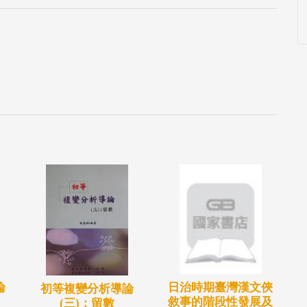
論
日治時期臺灣漢文俠
初等複變分析導論
敘事的階段性發展及
(三)：留數