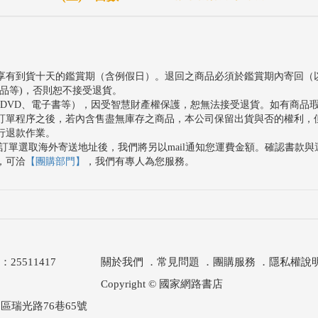
享有到貨十天的鑑賞期（含例假日）。退回之商品必須於鑑賞期內寄回（
品等)，否則恕不接受退貨。
、DVD、電子書等），因受智慧財產權保護，恕無法接受退貨。如有商品
訂單程序之後，若內含售盡無庫存之商品，本公司保留出貨與否的權利，
行退款作業。
訂單選取海外寄送地址後，我們將另以mail通知您運費金額。確認書款
，可洽
【團購部門】
，我們有專人為您服務。
511417
關於我們
．
常見問題
．
團購服務
．
隱私權說
Copyright © 國家網路書店
區瑞光路76巷65號