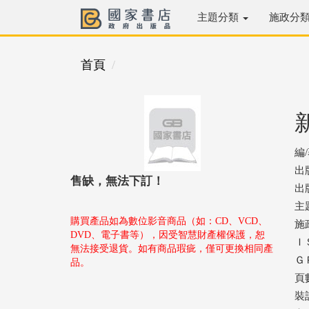
主題分類
施政分
首頁
編
出
售缺，無法下訂！
出版
主
購買產品如為數位影音商品（如：CD、VCD、
施
DVD、電子書等），因受智慧財產權保護，恕
ＩＳ
無法接受退貨。如有商品瑕疵，僅可更換相同產
ＧＰ
品。
頁數
裝