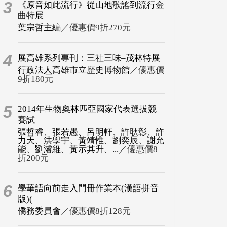
3
《原音如此流行》從山地歌謠到流行金
曲特展
葉宗哲主編
／優惠價9折270元
4
展高雄系列專刊：三社三味–茂林特展
行政法人高雄市立歷史博物館
／優惠價
9折180元
5
2014年生物奧林匹亞國家代表選拔競
賽試
張哲睿、張若愚、呂明軒、許耿彰、許
力天、洪學宇、黃靖惟、劉奕辰、謝允
能、劉濬維、黃示其升、...
／優惠價8
折200元
6
學華語向前走入門冊作業本(漢語拼音
版)(
僑務委員會
／優惠價8折128元