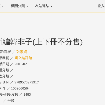
類
機關分類
友站連結
登入
新編韓非子(上下冊不分售)
/著/譯者 ／
張素貞
版機關 ／
國立編譯館
日期 ／ 2001-02
題分類 ／
政分類 ／
ＢＮ ／ 9789570279917
Ｎ ／ 1009000564
/張數/片數 ／ 1483
訂 ／ 平裝