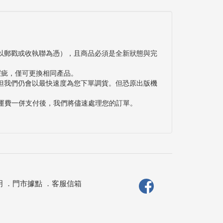
以郵戳或收執聯為憑），且商品必須是全新狀態與完
瑕疵，僅可更換相同產品。
但我們仍會以最快速度為您下單調貨。但恐原出版機
與運費一併支付後，我們將儘速處理您的訂單。
明
．
門市據點
．
客服信箱