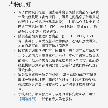
購物須知
為了保障您的權益，國家書店會員所購買商品享有到貨
十天的鑑賞期（含例假日）。退回之商品必須於鑑賞期
內寄回（以郵戳或收執聯為憑），且商品必須是全新狀
態與完整包裝(商品、附件、內外包裝、隨貨文件、贈
品等)，否則恕不接受退貨。
購買產品如為數位影音商品（如：CD、VCD、DVD、
電子書等），因受智慧財產權保護，恕無法接受退貨。
如有商品瑕疵，僅可更換相同產品。
國家書店因網路與門市共同銷售，若在您完成訂單程序
之後，若內含售盡無庫存之商品，本公司保留出貨與否
的權利，但我們仍會以最快速度為您下單調貨。但恐原
出版機關亦無庫存可供銷售，缺書部份我們將為您進行
退款作業。
海外購書運費一律另行報價 ，當您進購物車下訂單選
取海外寄送地址後，我們將另以mail通知您運費金額。
確認書款與運費一併支付後，我們將儘速處理您的訂
單。
學校團體、讀書會用書，或每月需特定數量者，可洽
【團購部門】
，我們有專人為您服務。