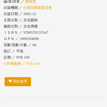
編/著/譯者 ／
陳瑞璧
出版機關 ／
行政院農業委員會
出版日期 ／ 2002-12
主題分類 ／ 文化藝術
施政分類 ／ 文化傳播
ＩＳＢＮ ／ 9789570133547
ＧＰＮ ／ 1009104608
頁數/張數/片數 ／ 64
裝訂 ／ 平裝
定價 ／ NT$ 160
9 折優惠價 ／ NT$ 144
我的書單