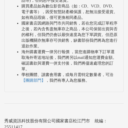
品等)，否則恕不接受退貨。
購買產品如為數位影音商品（如：CD、VCD、DVD、
電子書等），因受智慧財產權保護，恕無法接受退貨。
如有商品瑕疵，僅可更換相同產品。
國家書店因網路與門市共同銷售，若在您完成訂單程序
之後，若內含售盡無庫存之商品，本公司保留出貨與否
的權利，但我們仍會以最快速度為您下單調貨。但恐原
出版機關亦無庫存可供銷售，缺書部份我們將為您進行
退款作業。
海外購書運費一律另行報價 ，當您進購物車下訂單選
取海外寄送地址後，我們將另以mail通知您運費金額。
確認書款與運費一併支付後，我們將儘速處理您的訂
單。
學校團體、讀書會用書，或每月需特定數量者，可洽
【團購部門】
，我們有專人為您服務。
秀威資訊科技股份有限公司國家書店松江門市 統編：
25511417