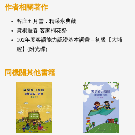
堅持傳統的攝影師--葉裁
作者相關著作
客家文學詩人--葉日松
客庄五月雪．精采永典藏
客家音樂創作人--林生祥
賞桐遊春‧客家桐花祭
102年度客語能力認證基本詞彙－初級【大埔
腔】(附光碟)
同機關其他書籍