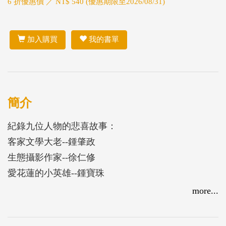
6 折優惠價 ／ NT$ 540 (優惠期限至2026/08/31)
加入購買
我的書單
簡介
紀錄九位人物的悲喜故事：
客家文學大老--鍾肇政
生態攝影作家--徐仁修
愛花蓮的小英雄--鍾寶珠
藝術小巨人--李銘盛
more...
台灣愛魚人--何恭炤
藝術木雕家--曾淑珠