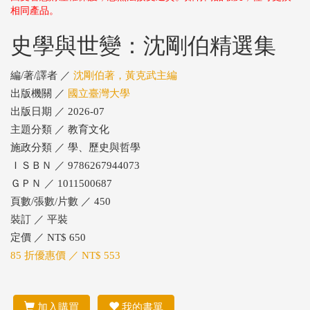
相同產品。
史學與世變：沈剛伯精選集
編/著/譯者 ／
沈剛伯著，黃克武主編
出版機關 ／
國立臺灣大學
出版日期 ／ 2026-07
主題分類 ／ 教育文化
施政分類 ／ 學、歷史與哲學
ＩＳＢＮ ／ 9786267944073
ＧＰＮ ／ 1011500687
頁數/張數/片數 ／ 450
裝訂 ／ 平裝
定價 ／ NT$ 650
85 折優惠價 ／ NT$ 553
加入購買
我的書單