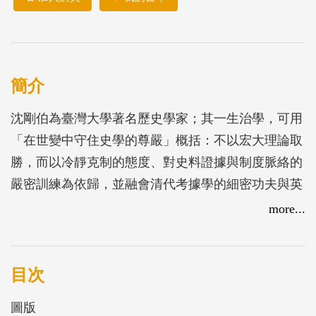
簡介
沈剛伯為臺灣大學著名歷史學家；其一生治學，可用
「在世變中守住史學的尊嚴」概括：不以宏大理論取
勝，而以冷靜克制的態度、對史料證據與制度脈絡的
嚴密訓練為依歸，並融會清代考據學的細密功夫與英
國史學的史料批判方法，形成一種「不喧嘩而深刻」
more...
的治史風格。本書選編自其重要學術論著，分為五
輯，涵括中西史學、中國古代思想、中西文化比較、
近世思想與人物，以及未刊講綱，使讀者得以循其關
目次
懷與方法的脈絡，一窺其學術規模與成就。沈剛伯尤
圖版
強調史學必須隨「時代的變化」而調整更新：他拒絕