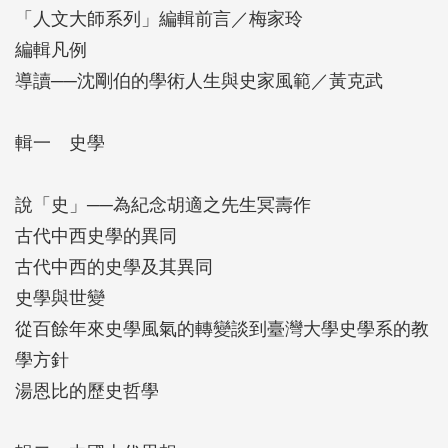
「人文大師系列」編輯前言／梅家玲
將歷史化約為口號或必然律，而以可檢證的考證、整
編輯凡例
理與判斷回應現實，並在教學中培養研究者兼具
導讀──沈剛伯的學術人生與史家風範／黃克武
「義」與「識」的能力。本書之意義，即在引領讀者
走入沈剛伯的學術世界，並見證他如何於二十世紀風
輯一 史學
雲變局中堅守崗位、回應世變，而樹立可資取法的史
學典範。
說「史」──為紀念胡適之先生冥壽作
古代中西史學的異同
古代中西的史學及其異同
史學與世變
從百餘年來史學風氣的轉變談到臺灣大學史學系的教
學方針
湯恩比的歷史哲學