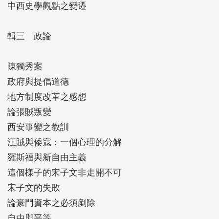
中西史學觀點之變遷
輯三 政論
陳獨秀案
政府與提倡道德
地方制度改革之感想
論張賊叛變
西安事變之教訓
汪賊與倭寇：一個心理的分解
羅斯福與新自由主義
這個樣子的宋子文非走開不可
宋子文的失敗
論豪門資本之必須剷除
自由與平等