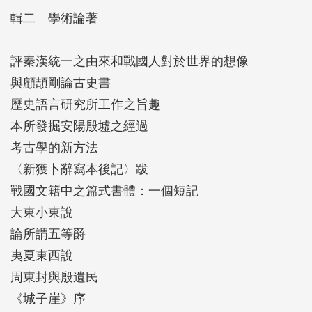
輯二 學術論著
評秦漢統一之由來和戰國人對於世界的想像
與顧頡剛論古史書
歷史語言研究所工作之旨趣
本所發掘安陽殷墟之經過
考古學的新方法
〈新獲卜辭寫本後記〉跋
戰國文籍中之篇式書體：一個短記
大東小東說
論所謂五等爵
夷夏東西說
周東封與殷遺民
《城子崖》序