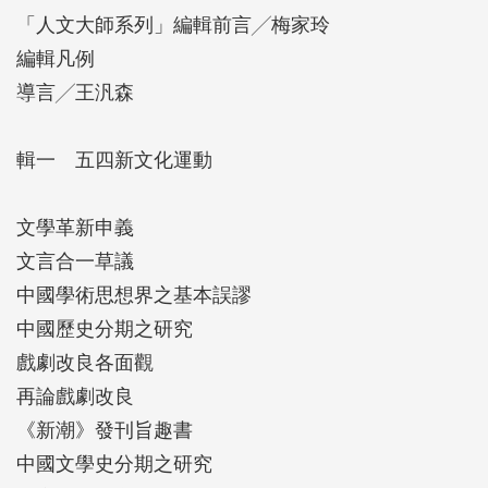
「政論」、「教育」，並有機地展現他的生平與著
「人文大師系列」編輯前言╱梅家玲
述，來概括這位在「治學」與「為政」方面都起過關
編輯凡例
鍵作用的知識分子。
導言╱王汎森
輯一 五四新文化運動
文學革新申義
文言合一草議
中國學術思想界之基本誤謬
中國歷史分期之研究
戲劇改良各面觀
再論戲劇改良
《新潮》發刊旨趣書
中國文學史分期之研究