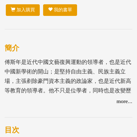
加入購買
我的書單
簡介
傅斯年是近代中國文藝復興運動的領導者，也是近代
中國新學術的開山；是堅持自由主義、民族主義立
場，主張剷除豪門資本主義的政論家，也是近代新高
等教育的領導者。他不只是位學者，同時也是改變歷
史走向的人物。本選輯圍繞著傅斯年人生重要時期、
more...
文類、文章先後三環來編次，選文則著重考慮當時的
重大影響，也考慮在今天閱讀的價值，而從以下四個
面向出發：「五四新文化運動」、「學術論著」、
目次