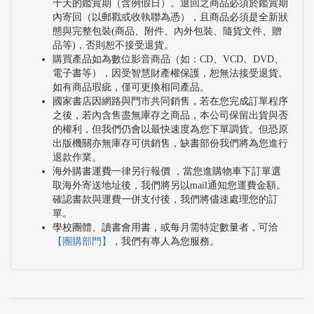
十天的鑑賞期（含例假日）。退回之商品必須於鑑賞期
內寄回（以郵戳或收執聯為憑），且商品必須是全新狀
態與完整包裝(商品、附件、內外包裝、隨貨文件、贈
品等)，否則恕不接受退貨。
購買產品如為數位影音商品（如：CD、VCD、DVD、
電子書等），因受智慧財產權保護，恕無法接受退貨。
如有商品瑕疵，僅可更換相同產品。
國家書店因網路與門市共同銷售，若在您完成訂單程序
之後，若內含售盡無庫存之商品，本公司保留出貨與否
的權利，但我們仍會以最快速度為您下單調貨。但恐原
出版機關亦無庫存可供銷售，缺書部份我們將為您進行
退款作業。
海外購書運費一律另行報價 ，當您進購物車下訂單選
取海外寄送地址後，我們將另以mail通知您運費金額。
確認書款與運費一併支付後，我們將儘速處理您的訂
單。
學校團體、讀書會用書，或每月需特定數量者，可洽
【團購部門】
，我們有專人為您服務。