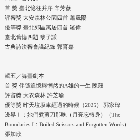
首 獎 臺北憶往并序 辛芳薇
評審獎 大安森林公園四首 蕭晟陽
優等獎 臺北郊區寓居四首 羅偉
臺北舊憶四題 黎子謙
古典詩決審會議紀錄 郭育嘉
輯五／舞臺劇本
首 獎 伴隨追憶與惘然的A雄的一生 陳殼
評審獎 大衣森林 許芝瑜
優等獎 昨天垃圾車經過的時候（2025） 郭家瑋
邊界Ⅰ：她們煮剪刀那晚（月亮忘轉身）（The
Boundaries I：Boiled Scissors and Forgotten Words）
張加欣