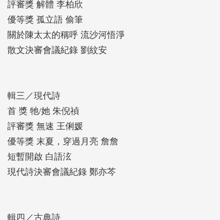
評審獎 解體 李柏欣
優等獎 孤立語 偷筆
關於陳太太的稱呼 流沙河悟淨
散文決審會議紀錄 劉紋安
輯三／現代詩
首 獎 牠/她 朱倪禎
評審獎 無速 王俐媛
優等獎 末夏，穿過月亮 詹詹
短暫開啟 白語泫
現代詩決審會議紀錄 鄭亦芩
輯四／古典詩