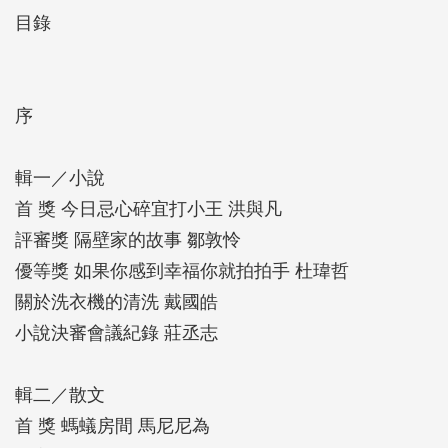
將獨特的生命經驗與城市、世界交織，共同拓寬文學
目錄
創作的無垠邊際。
本屆臺北文學獎來稿踴躍，共計1,785件。除臺灣本
地創作者踴躍參與外，更有來自中國大陸、港澳、馬
序
來西亞、新加坡、韓國，以及美、加、法、瑞典等地
的華文寫作者跨海投書。這些作品拓寬當代的社會觀
輯一／小說
察，交織出絢麗的文學圖景。歷經初、複、決審三階
首 獎 今日忌心碎宜打小王 洪與凡
段細密且嚴謹的評選程序，最終選出23件優秀獲獎作
評審獎 隔壁家的故事 鄒敦怜
品。
優等獎 如果你感到幸福你就拍拍手 杜瑋哲
關於洗衣機的清洗 戴國皓
小說決審會議紀錄 莊丞志
輯二／散文
首 獎 螞蟻房間 馬尼尼為