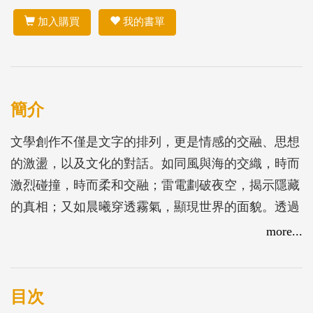
加入購買
我的書單
簡介
文學創作不僅是文字的排列，更是情感的交融、思想
的激盪，以及文化的對話。如同風與海的交織，時而
激烈碰撞，時而柔和交融；雷電劃破夜空，揭示隱藏
的真相；又如晨曦穿透霧氣，顯現世界的面貌。透過
多元元素的融合與碰撞，突破框架，編織出具有生命
more...
力的作品，捕捉人性深處的複雜性，並描繪世界的多
樣面貌，成就作品的深度與廣度。第二十八屆臺北文
學獎以「交織」為主題，邀請全球華文文學愛好者，
目次