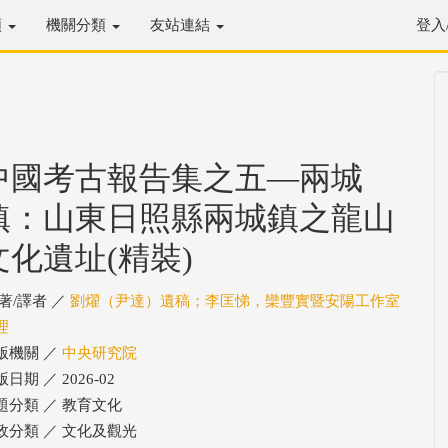
類
機關分類
友站連結
登入
中國考古報告集之五—兩城
鎮：山東日照縣兩城鎮之龍山
文化遺址(精裝)
/著/譯者 ／
劉燿（尹達）遺稿；李匡悌，欒豐實暨安陽工作室
理
版機關 ／
中央研究院
日期 ／ 2026-02
題分類 ／ 教育文化
政分類 ／ 文化及觀光