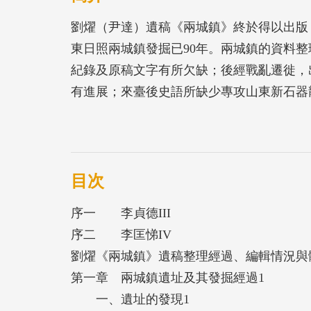
劉燿（尹達）遺稿《兩城鎮》終於得以出版，
東日照兩城鎮發掘已90年。兩城鎮的資料
紀錄及原稿文字有所欠缺；後經戰亂遷徙，
有進展；來臺後史語所缺少專攻山東新石器
物資料的彙整與核對。1997年杜正勝所長赴
語所派員前往拍攝院藏兩城鎮器物。2017
來所訪問。欒教授長年研究山東龍山文化，
掘。在其協助下，終使兩城鎮資料得以整理
目次
本書內容包括：(1) 兩城鎮遺址及其發掘經過
序一 李貞德III
之建築遺跡，(4) 龍山文化遺存中之陶器，(
序二 李匡悌IV
之墓葬，(7) 上層文化遺存，以及(8) 兩
劉燿《兩城鎮》遺稿整理經過、編輯情況
第一章 兩城鎮遺址及其發掘經過1
一、遺址的發現1