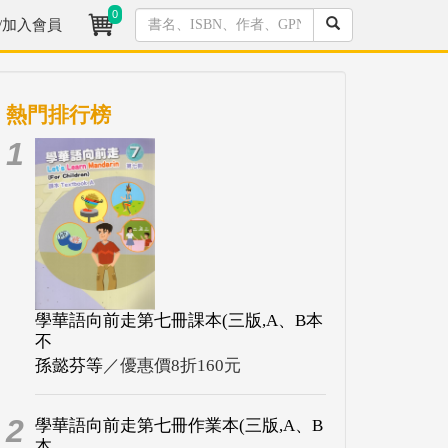
0
/加入會員
熱門排行榜
1
學華語向前走第七冊課本(三版,A、B本
不
孫懿芬等
／優惠價8折160元
2
學華語向前走第七冊作業本(三版,A、B
本