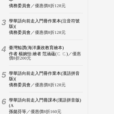
僑務委員會
／優惠價8折128元
3
學華語向前走入門冊作業本(注音符號
版)(
僑務委員會
／優惠價8折128元
4
臺灣鯨讚(海洋廉政教育繪本)
作者 楊婉怡 繪者 范涵蘊(ㄈ ㄈ)
／優惠
價8折200元
5
學華語向前走入門冊作業本(漢語拼音
版)(
僑務委員會
／優惠價8折128元
6
學華語向前走入門冊課本(漢語拼音版)
(A
孫懿芬等
／優惠價8折160元