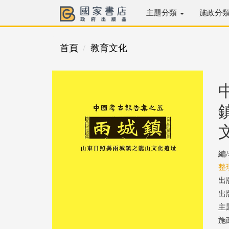
主題分類
施政分
首頁
教育文化
編
整
出
出版
主
施