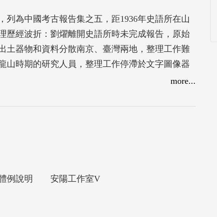
列為中國考古報告集之五，距1936年史語所在山
整理歷經波折：劉燿離開史語所時未完成報告，原始
出土器物和資料分散南京、臺灣兩地，整理工作難
龍山時期的研究人員，整理工作停滯於文字圖像器
南京博物院訪問，與徐湖平副院長商妥，1998年史
more...
年史語所邀請山東大學東方考古研究中心欒豐實主任
曾與美、日等跨國團隊在兩城鎮進行考古調查和發
完成並出版。
，(2) 兩城鎮遺址堆積之構成，(3) 龍山文化遺存中
5) 龍山文化遺存中之石器及骨器，(6) 龍山文化遺存
城鎮龍山文化之特性。
與體例說明 安陽工作室V