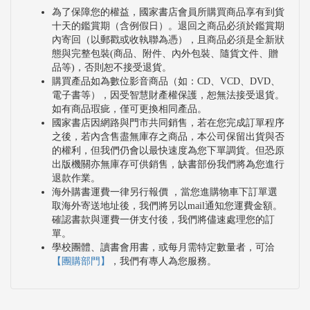
為了保障您的權益，國家書店會員所購買商品享有到貨
十天的鑑賞期（含例假日）。退回之商品必須於鑑賞期
內寄回（以郵戳或收執聯為憑），且商品必須是全新狀
態與完整包裝(商品、附件、內外包裝、隨貨文件、贈
品等)，否則恕不接受退貨。
購買產品如為數位影音商品（如：CD、VCD、DVD、
電子書等），因受智慧財產權保護，恕無法接受退貨。
如有商品瑕疵，僅可更換相同產品。
國家書店因網路與門市共同銷售，若在您完成訂單程序
之後，若內含售盡無庫存之商品，本公司保留出貨與否
的權利，但我們仍會以最快速度為您下單調貨。但恐原
出版機關亦無庫存可供銷售，缺書部份我們將為您進行
退款作業。
海外購書運費一律另行報價 ，當您進購物車下訂單選
取海外寄送地址後，我們將另以mail通知您運費金額。
確認書款與運費一併支付後，我們將儘速處理您的訂
單。
學校團體、讀書會用書，或每月需特定數量者，可洽
【團購部門】
，我們有專人為您服務。