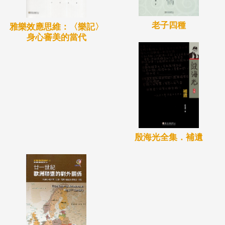
老子四種
雅樂效應思維：〈樂記〉
身心審美的當代
殷海光全集．補遺