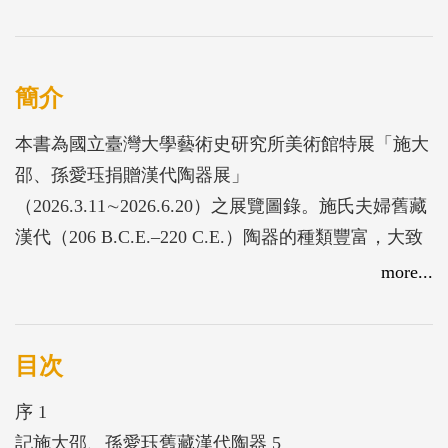
簡介
本書為國立臺灣大學藝術史研究所美術館特展「施大
邵、孫愛珏捐贈漢代陶器展」
（2026.3.11∼2026.6.20）之展覽圖錄。施氏夫婦舊藏
漢代（206 B.C.E.–220 C.E.）陶器的種類豐富，大致
涵蓋了漢代陶器主要品類，可將之區分為：一、燒造
more...
溫度一般不超過攝氏1000度的陶器（含加彩）；二、
以鉛為助熔劑在攝氏800度左右燒成的鉛釉陶；三、
以攝氏1200度以上燒成的高溫灰釉炻器等三類。另
目次
外，考慮到敘述上的方便，權將人物等象生動物另行
序 1
歸入俑類。
記施大邵、孫愛珏舊藏漢代陶器 5