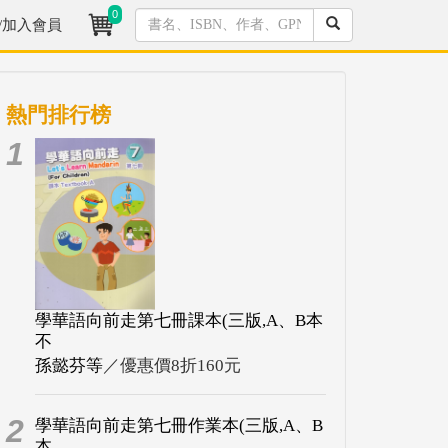
0
/加入會員
熱門排行榜
1
學華語向前走第七冊課本(三版,A、B本
不
孫懿芬等
／優惠價8折160元
2
學華語向前走第七冊作業本(三版,A、B
本