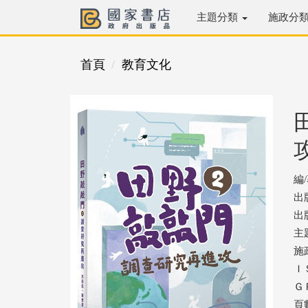
主題分類
施政分
首頁
教育文化
編
出
出版
主
施
ＩＳ
ＧＰ
頁數