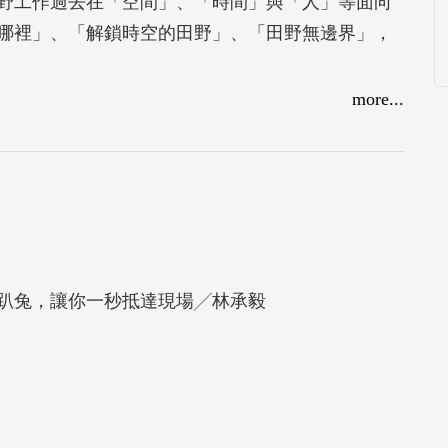
野工作過去在「空間」、「時間」與「人」等面向
哪裡」、「解鎖時空的田野」、「田野無邊界」，
more...
擴展，包括移地多點與數位田野。
構中進行田野的挑戰與策略。
的行動者共同生產與實踐知識。
領域的各種方法、工具與技術，反思田野工作者自
思維的精神。
趴兔，讓你一秒抵達現場╱林承毅
fm/fieldrunaway