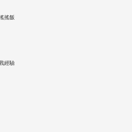
搖搖飯
戰經驗