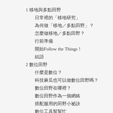
1 移地與多點田野
《田野敲敲門2》不只是一本關於田野工作
日常裡的「移地研究」
技術以人類不可知的速度發展的時代，這本
為何做「移地／多點田野」？
們通往「知己知彼」、安身立命的旅程。—
怎麼做移地／多點田野？
行前準備
當人類活動的尺度有了急遽變化，研究的路
開始Follow the Things！
新的實踐經驗中，為新時代的田野工作者，
結語
——吳易澄（新竹馬偕醫院精神科醫師）
2 數位田野
什麼是數位？
當AI越來越具支配性，為了更好地理解人
科技麻瓜也可以做數位田野嗎？
書帶著讀者走入數位世界、文獻、機構、U
數位田野在哪裡？
查工作者賦能，正是該世代最期待的指南。
數位田野作為一個網絡
裡的人類學家》作者）
搭配服用的田野小祕訣
數位工具幫幫忙