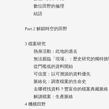
《田野敲敲門》集結了不同人社領域的專家
數位田野的倫理
精神，並納入過去被忽略的檔案、機構研究
結語
突破性的田野教科書。——林浩立（清華大
Part.2 解鎖時空的田野
田野在哪裡？什麼叫做「做田野」？《田野
重新認識田野的導引。打開它，跟著各領域
3 檔案研究
的田野世界。——洪廣冀（臺灣大學地理環
熱身活動：此地的過去
無法親臨「現場」：歷史研究的獨特挑
《田野敲敲門2》以設計思考與創新為核心
從門檻低的資料開始
題的既定框架。執行好的設計研究，一直是
可信度：以可溯源的資料優先
Design A ction社會設計平台創辦人）
脈絡化：調查檔案的生命史
去哪裡找資料？豐富你的檔案典藏脈絡
《田野敲敲門2》職人進階版，一樣佛系的
解讀檔案：生產脈絡
山下海、時空穿越，無處不觀察，日日都田
4 機構田野
授）