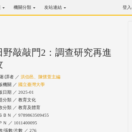
類
機關分類
友站連結
登入
田野敲敲門2：調查研究再進
攻
/著/譯者 ／
洪伯邑、陳懷萱主編
版機關 ／
國立臺灣大學
日期 ／ 2025-01
題分類 ／ 教育文化
政分類 ／ 教育及體育
ＢＮ ／ 9789863509455
Ｎ ／ 1011400095
/張數/片數 ／ 276