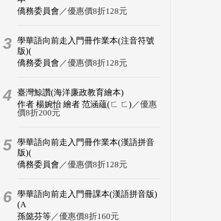
僑務委員會
／優惠價8折128元
3
學華語向前走入門冊作業本(注音符號
版)(
僑務委員會
／優惠價8折128元
4
臺灣鯨讚(海洋廉政教育繪本)
作者 楊婉怡 繪者 范涵蘊(ㄈ ㄈ)
／優惠
價8折200元
5
學華語向前走入門冊作業本(漢語拼音
版)(
僑務委員會
／優惠價8折128元
6
學華語向前走入門冊課本(漢語拼音版)
(A
孫懿芬等
／優惠價8折160元