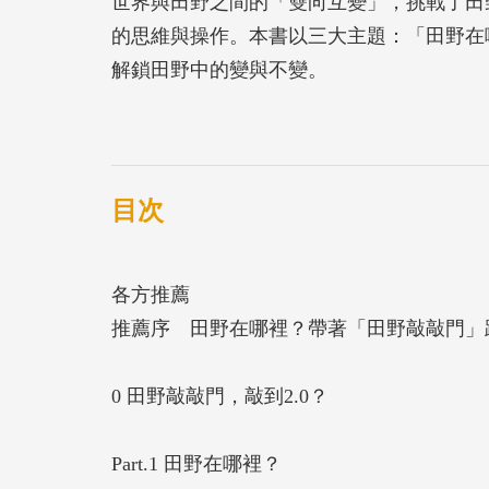
世界與田野之間的「雙向互變」，挑戰了田
的思維與操作。本書以三大主題：「田野在
解鎖田野中的變與不變。
‧「田野在哪裡」：探討了田野空間概念的
‧「解鎖時空的田野」：剖析在檔案以及機
‧「田野無邊界」：思考如何與田野中多元
目次
本書回應田野現場真實生活脈動，運用不同
各方推薦
身角色與責任，體現「不變應萬變」的田野
推薦序 田野在哪裡？帶著「田野敲敲門」
「田野跑路中」Podcast節目網址：https://anchor.
0 田野敲敲門，敲到2.0？
Part.1 田野在哪裡？
【各方推薦】