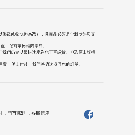
以郵戳或收執聯為憑），且商品必須是全新狀態與完
瑕疵，僅可更換相同產品。
但我們仍會以最快速度為您下單調貨。但恐原出版機
與運費一併支付後，我們將儘速處理您的訂單。
明
．
門市據點
．
客服信箱