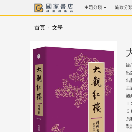
主題分類
施政分
首頁
文學
編
出
出版
主
施
ＩＳ
ＧＰ
頁數
裝