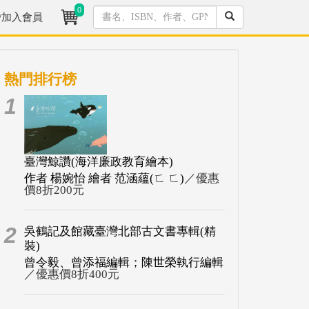
0
/加入會員
熱門排行榜
1
臺灣鯨讚(海洋廉政教育繪本)
作者 楊婉怡 繪者 范涵蘊(ㄈ ㄈ)
／優惠
價8折200元
2
吳鶴記及館藏臺灣北部古文書專輯(精
裝)
曾令毅、曾添福編輯；陳世榮執行編輯
／優惠價8折400元