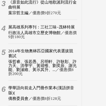
3
《原音如此流行》從山地歌謠到流行金
曲特展
葉宗哲主編
／優惠價9折270元
4
展高雄系列專刊：三社三味–茂林特展
行政法人高雄市立歷史博物館
／優惠價
9折180元
5
2014年生物奧林匹亞國家代表選拔競
賽試
張哲睿、張若愚、呂明軒、許耿彰、許
力天、洪學宇、黃靖惟、劉奕辰、謝允
能、劉濬維、黃示其升、...
／優惠價8
折200元
6
學華語向前走入門冊作業本(漢語拼音
版)(
僑務委員會
／優惠價8折128元