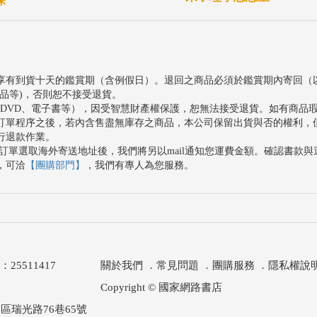
探
享有到貨十天的鑑賞期（含例假日）。退回之商品必須於鑑賞期內寄回（
品等)，否則恕不接受退貨。
、DVD、電子書等），因受智慧財產權保護，恕無法接受退貨。如有商品
訂單程序之後，若內含售盡無庫存之商品，本公司保留出貨與否的權利，
行退款作業。
訂單選取海外寄送地址後，我們將另以mail通知您運費金額。確認書款
，可洽
【團購部門】
，我們有專人為您服務。
511417
關於我們
．
常見問題
．
團購服務
．
隱私權說
Copyright © 國家網路書店
區瑞光路76巷65號