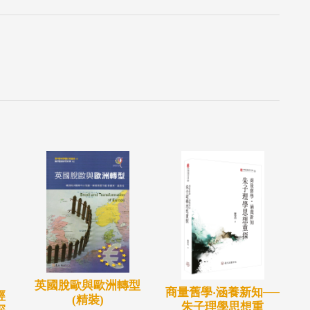
英國脫歐與歐洲轉型
商量舊學‧涵養新知──
經
(精裝)
朱子理學思想重