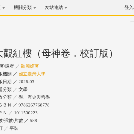
類
機關分類
友站連結
登入
大觀紅樓（母神卷．校訂版）
/著/譯者 ／
歐麗娟著
版機關 ／
國立臺灣大學
日期 ／ 2026-03
題分類 ／ 文學
政分類 ／ 學、歷史與哲學
ＢＮ ／ 9786267768778
Ｎ ／ 1011500223
/張數/片數 ／ 588
訂 ／ 平裝