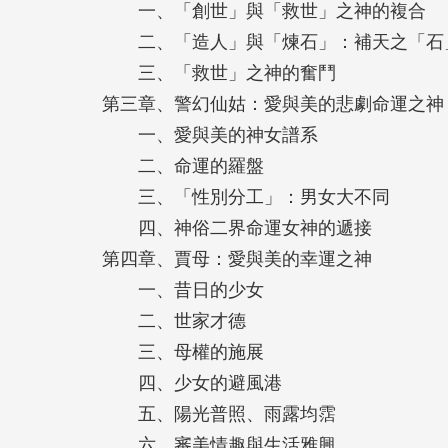
一、「創世」與「救世」之神的複合
付出慈悲與智慧，賜予青春光采的靈魂。
二、「造人」與「煉石」：補天之「石
三、「救世」之神的奮鬥
因此，閱讀《紅樓夢》必須像關注金釵一般
第三章、警幻仙姑：愛與美的悲劇命運之神
義，才能真正讀出《紅樓夢》裡的豐富景觀
一、愛與美的神女譜系
領悟：原來《紅樓夢》一直在我們的生命中
二、命運的羅盤
我們的心底占有無可取代的重量。
三、「性別分工」：男女大不同
四、神俗二界命運女神的遞接
◆本書特色◆
第四章、賈母：愛與美的幸運之神
一、昔日的少女
一、以女媧、警幻仙姑、賈母、王夫人、元
二、世家才德
夢》的敘事體系，提出紅學閱讀的新視角。
三、母權的施展
二、本書來自臺大Coursera網路開放式
四、少女的避風港
網路課程更豐富。
五、陽光普照、雨露均霑
三、附錄「紅樓夢•人物關係圖」全彩拉頁
六、審美情趣與生活雅興