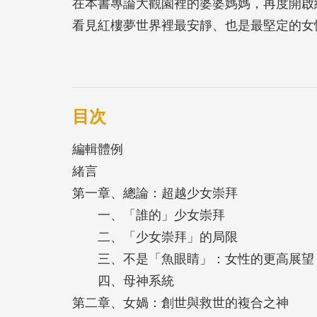
在本書專論大觀園裡的婆婆媽媽，再度開啟
看見紅樓夢世界裡最安靜、也是最堅定的女
《紅樓夢》不僅熱烈地宣揚了少女之美，更
血肉，處處散發著女兒的芳香，那麼隱身幕
翼眾生的慈悲母神。
目次
編輯體例
歐麗娟教授在本書融貫西方文化理論和中國
緒言
元妃、劉姥姥六位從神界到俗界的「母神人
第一章、總論：超越少女崇拜
她們是支撐世界的力量根源，更是貫串小說
一、「誰的」少女崇拜
神，是大觀園裡最安靜、卻也是最堅定的母
二、「少女崇拜」的局限
三、不是「魚眼睛」：女性的更高展望
《紅樓夢》裡的母神們從無到有，創造生命
四、母神系統
暖、保護、豐饒；也在破壞中重建，在傷害
第二章、女媧：創世與救世的複合之神
又在花園化為廢墟後固守幼苗，不僅隱身在