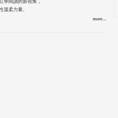
紅學閱讀的新視角，
性溫柔力量。
more...
莊嚴地禮讚母性力量。若說眾金釵是《紅樓夢》的
後的母性人物就是推動生命之輪的力量來源，是羽
儒家傳統，析論女媧、警幻仙姑、賈母、王夫人、
物」，如何構成循環遞接、環環相扣的敘事系統。
文本的骨架，她們是不折不扣的救世之神與命運之
性溫柔力量。
，延續未來；在和平的時空裡撫育眾生，給予溫
後修補，在滅絕時復生。她們在廢墟中闢建花園，
百花盛開的背後，卻又是孕育百花的沃土，慷慨地