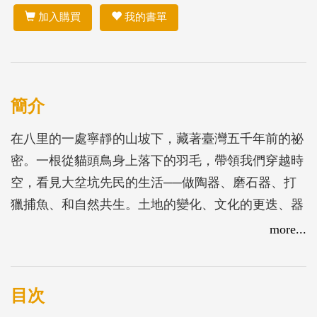
加入購買
我的書單
簡介
在八里的一處寧靜的山坡下，藏著臺灣五千年前的祕
密。一根從貓頭鳥身上落下的羽毛，帶領我們穿越時
空，看見大坌坑先民的生活──做陶器、磨石器、打
獵捕魚、和自然共生。土地的變化、文化的更迭、器
物的進步，都在這片地底下靜靜等待被發現。
more...
直到某一天，羽毛被風吹向美國耶魯大學，落在張光
直博士的桌上，開啟了臺灣史前考古學的新篇章。考
目次
古團隊細膩挖掘，一層一層掀開地底的歷史，讓沉睡