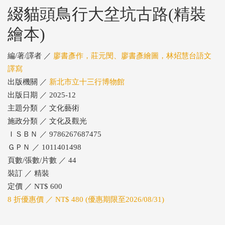
綴貓頭鳥行大坌坑古路(精裝
繪本)
編/著/譯者 ／
廖書彥作，莊元閔、廖書彥繪圖，林炤慧台語文
譯寫
出版機關 ／
新北市立十三行博物館
出版日期 ／ 2025-12
主題分類 ／ 文化藝術
施政分類 ／ 文化及觀光
ＩＳＢＮ ／ 9786267687475
ＧＰＮ ／ 1011401498
頁數/張數/片數 ／ 44
裝訂 ／ 精裝
定價 ／ NT$ 600
8 折優惠價 ／ NT$ 480 (優惠期限至2026/08/31)