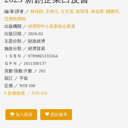
編/著/譯者 ／
林佳靜, 王俐几, 古文潔, 徐明墐, 林金榮, 關雅筠,
范秉航撰稿
出版機關 ／
經濟部中小及新創企業署
出版日期 ／ 2026-02
主題分類 ／ 財政經濟
施政分類 ／ 經濟貿易
ＩＳＢＮ ／ 9789865335564
ＧＰＮ ／ 1011500137
頁數/張數/片數 ／ 202
裝訂 ／ 平裝
定價 ／ NT$ 500
9 折優惠價 ／ NT$ 450
加入購買
我的書單