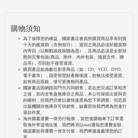
購物須知
為了保障您的權益，國家書店會員所購買商品享有到貨
十天的鑑賞期（含例假日）。退回之商品必須於鑑賞期
內寄回（以郵戳或收執聯為憑），且商品必須是全新狀
態與完整包裝(商品、附件、內外包裝、隨貨文件、贈
品等)，否則恕不接受退貨。
購買產品如為數位影音商品（如：CD、VCD、DVD、
電子書等），因受智慧財產權保護，恕無法接受退貨。
如有商品瑕疵，僅可更換相同產品。
國家書店因網路與門市共同銷售，若在您完成訂單程序
之後，若內含售盡無庫存之商品，本公司保留出貨與否
的權利，但我們仍會以最快速度為您下單調貨。但恐原
出版機關亦無庫存可供銷售，缺書部份我們將為您進行
退款作業。
海外購書運費一律另行報價 ，當您進購物車下訂單選
取海外寄送地址後，我們將另以mail通知您運費金額。
確認書款與運費一併支付後，我們將儘速處理您的訂
單。