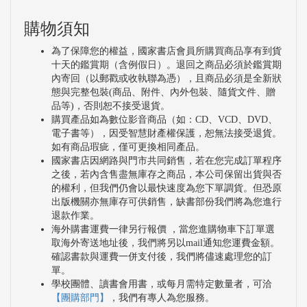
購物須知
為了保障您的權益，國家書店會員所購買商品享有到貨
十天的鑑賞期（含例假日）。退回之商品必須於鑑賞期
內寄回（以郵戳或收執聯為憑），且商品必須是全新狀
態與完整包裝(商品、附件、內外包裝、隨貨文件、贈
品等)，否則恕不接受退貨。
購買產品如為數位影音商品（如：CD、VCD、DVD、
電子書等），因受智慧財產權保護，恕無法接受退貨。
如有商品瑕疵，僅可更換相同產品。
國家書店因網路與門市共同銷售，若在您完成訂單程序
之後，若內含售盡無庫存之商品，本公司保留出貨與否
的權利，但我們仍會以最快速度為您下單調貨。但恐原
出版機關亦無庫存可供銷售，缺書部份我們將為您進行
退款作業。
海外購書運費一律另行報價 ，當您進購物車下訂單選
取海外寄送地址後，我們將另以mail通知您運費金額。
確認書款與運費一併支付後，我們將儘速處理您的訂
單。
學校團體、讀書會用書，或每月需特定數量者，可洽
【團購部門】
，我們有專人為您服務。