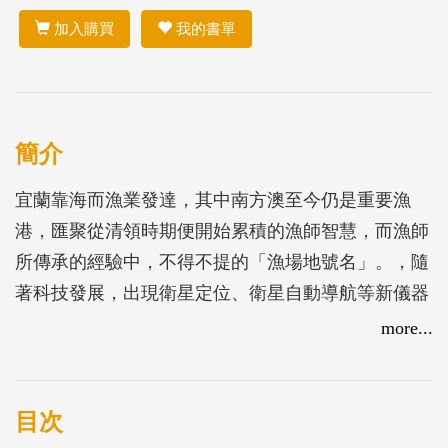
加入購買
我的書單
簡介
宜蘭靠海而漁業發達，其中南方澳至今仍是重要漁
港，匯聚從清領時期便開始累積的漁師智慧，而漁師
所傳承的經驗中，不得不提的「漁場地號名」。，隨
著科技發展，出現衛星定位、衛星自動導航等新儀器
後，新㇐代的漁民改為仰賴衛星航儀，充滿先人智慧
more...
的漁場地號名逐漸從漁港消失，與老漁師㇐同凋零。
為了保護珍貴的漁港文化，蘭陽博物館規劃出版「南
方澳漁師的地名記憶」
目次