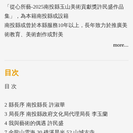
「從心所藝-2025南投縣玉山美術貢獻獎許民盛作品
集」，為本籍南投縣或設籍
南投縣或曾於本縣服務10年以上，長年致力於推廣美
術教育、美術創作或對美
術貢獻卓著者。作品專集出版5本以上者或曾舉辦5次
more...
以上個展者。南投縣山高
水長風景明媚，是藝術家創作的最佳環境，特舉辦玉
山美術獎，旨在促進本縣
目次
藝術文化特色，並帶動本縣藝文邁向全國化乃至國際
目 次
化，引導全國人士體驗南
投文化，期透過活動鼓勵美術創作，倡導藝文風氣推
2 縣長序 南投縣長 許淑華
展全民美育，提升藝術創
3 局長序 南投縣政府文化局代理局長 李玉蘭
作水準讓大家看見南投的美與魅力。
4 我與藝術的偶遇 許民盛
7 金龍山雲海 30 礁溪晨光 52 山城古寺