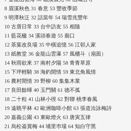
8 眉溪秋色 31 春意 53 豐收季節
9 明潭秋泛 32 話當年 54 瑞雪兆豐年
10 古厝日常 33 台中訪友 55 相隨
11 藍花楹 34 溪頭春遊 55 廟口
12 茶葉改良場 35 中橫追憶 56 江邨人家
13 紙教堂 36 金龍山雲瀑 57 風櫃斗（扇面）
14 秋雨欲來 37 南村夕陽 58 青青草原
15 下坪輕騎 38 海釣閒情 59 東北角風情
16 農村閒情 39 野柳 60 集集木業
17 良田餘暉 40 玉門關 61 德不孤
18 二十粒 41 山林小徑 62 對聯 桃李春風
19 遠眺平林 42 歐洲咖啡小館 63 張道洽詠梅詩
20 嘉義公園 43 東歐燈火 63 唐寅五律
21 烏松崙賞梅 44 埔里巿場 64 知白守黑