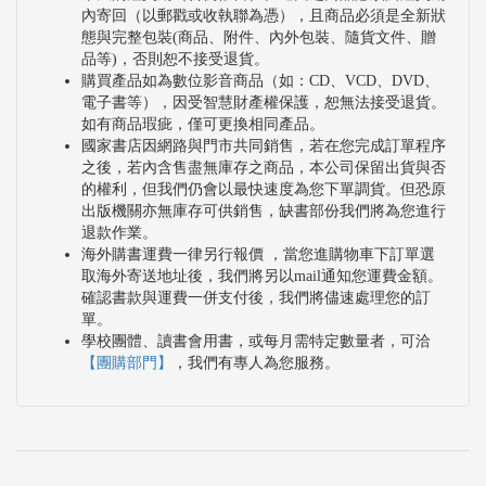
內寄回（以郵戳或收執聯為憑），且商品必須是全新狀
態與完整包裝(商品、附件、內外包裝、隨貨文件、贈
品等)，否則恕不接受退貨。
購買產品如為數位影音商品（如：CD、VCD、DVD、
電子書等），因受智慧財產權保護，恕無法接受退貨。
如有商品瑕疵，僅可更換相同產品。
國家書店因網路與門市共同銷售，若在您完成訂單程序
之後，若內含售盡無庫存之商品，本公司保留出貨與否
的權利，但我們仍會以最快速度為您下單調貨。但恐原
出版機關亦無庫存可供銷售，缺書部份我們將為您進行
退款作業。
海外購書運費一律另行報價 ，當您進購物車下訂單選
取海外寄送地址後，我們將另以mail通知您運費金額。
確認書款與運費一併支付後，我們將儘速處理您的訂
單。
學校團體、讀書會用書，或每月需特定數量者，可洽
【團購部門】
，我們有專人為您服務。