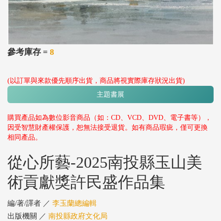
參考庫存 =
8
(以訂單與來款優先順序出貨，商品將視實際庫存狀況出貨)
主題書展
購買產品如為數位影音商品（如：CD、VCD、DVD、電子書等），
因受智慧財產權保護，恕無法接受退貨。如有商品瑕疵，僅可更換
相同產品。
從心所藝-2025南投縣玉山美
術貢獻獎許民盛作品集
編/著/譯者 ／
李玉蘭總編輯
出版機關 ／
南投縣政府文化局