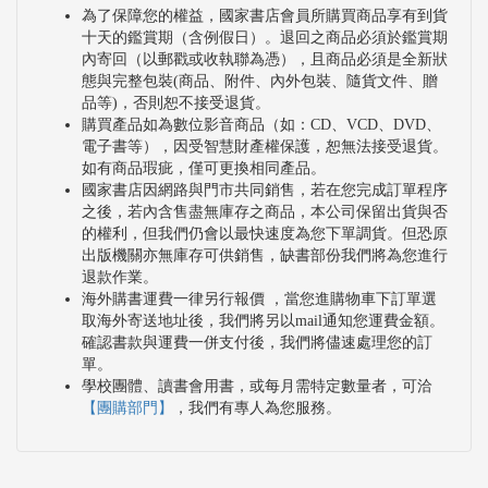
為了保障您的權益，國家書店會員所購買商品享有到貨
十天的鑑賞期（含例假日）。退回之商品必須於鑑賞期
內寄回（以郵戳或收執聯為憑），且商品必須是全新狀
態與完整包裝(商品、附件、內外包裝、隨貨文件、贈
品等)，否則恕不接受退貨。
購買產品如為數位影音商品（如：CD、VCD、DVD、
電子書等），因受智慧財產權保護，恕無法接受退貨。
如有商品瑕疵，僅可更換相同產品。
國家書店因網路與門市共同銷售，若在您完成訂單程序
之後，若內含售盡無庫存之商品，本公司保留出貨與否
的權利，但我們仍會以最快速度為您下單調貨。但恐原
出版機關亦無庫存可供銷售，缺書部份我們將為您進行
退款作業。
海外購書運費一律另行報價 ，當您進購物車下訂單選
取海外寄送地址後，我們將另以mail通知您運費金額。
確認書款與運費一併支付後，我們將儘速處理您的訂
單。
學校團體、讀書會用書，或每月需特定數量者，可洽
【團購部門】
，我們有專人為您服務。