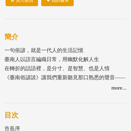
加入購買
我的書單
簡介
一句俗諺，就是一代人的生活記憶
臺南人以語言編織日常，用幽默化解人生
在轉折的話語裡，是分寸、是智慧、也是人情
《臺南俗諺談》讓我們重新聽見那口熟悉的聲音——
用話過日子的時代，原來從未遠去
more...
庶民語言，城市靈魂：一句俗諺，穿越臺南四百年
文化的根基從來不在殿堂高牆，而深植於市井街巷、
目次
斯土記憶之中。語言，作為一個民族成長的腳跡與智
市長序