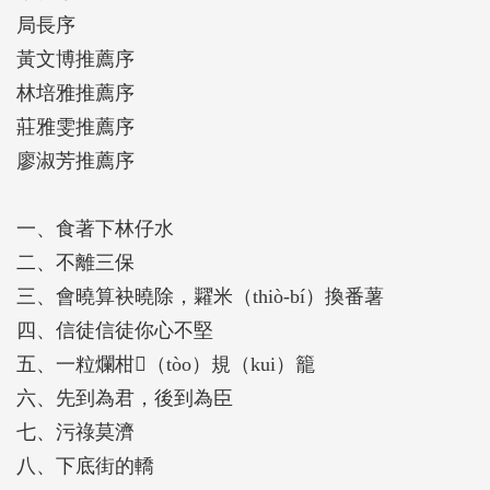
慧的結晶，在漫長歷史的千錘百鍊之中，成為世代相
局長序
傳的珍貴資產。它不僅是簡練的語詞，能夠一語道破
黃文博推薦序
話語的核心，甚至可以一語雙關，影射世事，引人
林培雅推薦序
「會心一笑」。
莊雅雯推薦序
《臺南俗諺談》就是這樣一本書，梳理地方記憶，進
廖淑芳推薦序
而拓展文化視野，由下而上、由民而學，將府城口耳
相傳的一則則俗諺作為引路人，細膩照映早期常民的
一、食著下林仔水
生活百態與社會面貌，不僅是語言學的累積，更是對
二、不離三保
這座城市真實、溫暖而堅實的文化紀實。
三、會曉算袂曉除，糶米（thiò-bí）換番薯
講古大王的私房傳承：以俗諺為經，故事為緯
四、信徒信徒你心不堅
作者鄭道聰是府城著名的文史工作者與走讀先驅，被
五、一粒爛柑𪐞（tòo）規（kui）籠
譽為「臺南府城的講古大王」。他人生中第一位俗語
六、先到為君，後到為臣
老師是他的母親，書中收錄的二十則（句）俗諺，許
七、污祿莫濟
多正是作者從小跟隨母親、父親與家人在西市場、小
八、下底街的轎
西門一帶生活時，所習得的金言玉語。本書的書寫方