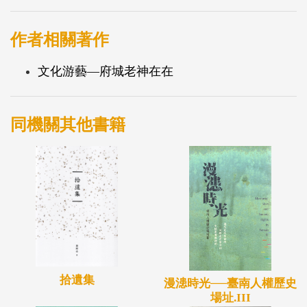
無奈。它引申探討了商業信譽、價值觀的取捨，以及
在長遠傳家基業中，清白名聲勝過物質產業的信念。
作者相關著作
．「欠數走主顧」：反映了府城商人收帳的獨特智
慧。在布行生意中，面對下游廠商因被倒帳而積欠貨
文化游藝—府城老神在在
款，老闆會堅持「欠數走主顧、討錢就斷路」的原
則，寧可協調還款、繼續供貨，也要維護長期的生意
同機關其他書籍
情誼與信用。這種互相為貴人的經營哲學，正是府城
商業能長久維繫的秘訣。
．「一粒爛柑𪐞規籠」：表面上是西市場批發水果
時，外公堅持開箱檢查，淘汰爛果，確保品質（表裡
一致）的生意經。但深層來看，它連結了明鄭時期鄭
經與荷蘭人交涉時，贈送「紅柑拾籠」以表明和平貿
易的歷史典故，暗示了做生意的誠信與細膩考量。
拾遺集
二、空間記憶與城市變遷的印記
漫漶時光──臺南人權歷史
場址.III
．「行到安平橋，那啉閣那搖」：這句話承載了清領