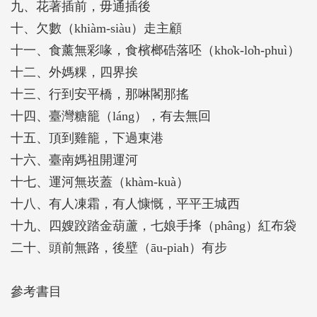
九、花著插前，毋通插後
式獨樹一格：以「俗諺」為經，以「故事」為緯。作
十、欠數（khiàm-siàu）走主顧
者從俗諺的原由、典故與歷史背景著手，轉折延伸至
十一、食薰無彩喙，食檳榔硞落呸（kho̍k-lo̍h-phuì）
現代的臺南史事、城市發展與個人生命史。
十二、外媽粿，四界挨
鄭道聰長年投入田野調查與學術領域，加上他出生於
十三、行到安平橋，那啉閣那搖
市場、成長於五條港核心的歷史空間，對臺南的人事
十四、臺灣糖籠（láng），有去無回
物瞭若指掌。這使得書中的每一則俗諺，不僅被賦予
十五、頂到雞籠，下過東港
了新的時代意義，更滲透著府城溫潤、細膩、深刻的
十六、臺南媽祖開運河
人情世故。
十七、運河無崁蓋（khàm-kuà）
從市井百態到歷史現場：俗諺裡的府城縮影
十八、有人凍霜，有人慷慨，平平王城西
《臺南俗諺談》讓我們一窺臺南如何在傳統與現代的
十九、四嫂跤踏金葫蘆，七娘手捀（phâng）紅布袋
衝擊下，仍保留著獨特的社會智慧和價值觀。
二十、頭前無路，後壁（āu-piah）有步
一、商業之道與為人處世的哲學
．「會曉算袂曉除，糶米換番薯」：這句俗諺源自作
參考書目
者母親對父親拿珍貴錢財換回潘春源彩繪畫作抵債的