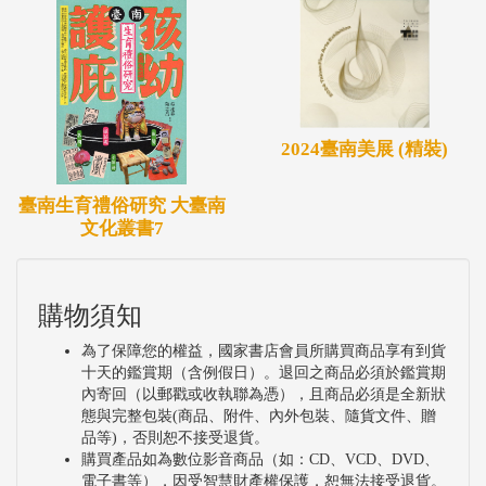
末期至日治初期，從府城西門外到安平渡口的繁華與
喧囂，尤其暗示了當時港區酒肆、茶館等娛樂場所的
特殊風貌。它將地理環境與社會生活緊密結合。
．「污祿莫濟」：這句俗諺的語意，從原本諷刺官員
2024臺南美展 (精裝)
拿了俸祿卻沒辦好事，轉變為形容人做事亂七八糟、
錢花下去卻沒有做好事情。作者透過神轎藝師王永川
臺南生育禮俗研究 大臺南
之口說出這句話，以對照海安路地下街工程耗資數十
文化叢書7
億元，卻長期停擺的歷史現場。
．「不離三保」：這句源自泉州港口的俗語，本意是
購物須知
生活困難到必須跟著鄭和（王三保）下西洋討海賺
為了保障您的權益，國家書店會員所購買商品享有到貨
錢，以至於「沒錢可借人」。它透過作者母親的口中
十天的鑑賞期（含例假日）。退回之商品必須於鑑賞期
重現，成為形容父親對朋友慷慨，卻不顧自家生計的
內寄回（以郵戳或收執聯為憑），且商品必須是全新狀
態與完整包裝(商品、附件、內外包裝、隨貨文件、贈
幽默寫照。
品等)，否則恕不接受退貨。
購買產品如為數位影音商品（如：CD、VCD、DVD、
三、世代傳承與生命的動人厚度
電子書等），因受智慧財產權保護，恕無法接受退貨。