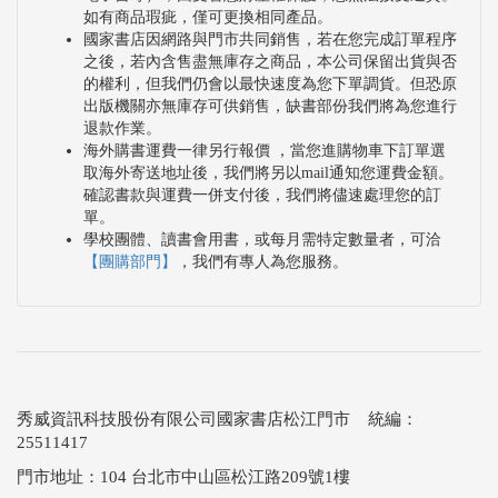
．書中不乏對老臺南人溫潤、細膩、嚴謹性格的描
如有商品瑕疵，僅可更換相同產品。
國家書店因網路與門市共同銷售，若在您完成訂單程序
繪。例如作者透過母親回憶日治末期戰火下的生活，
之後，若內含售盡無庫存之商品，本公司保留出貨與否
以及戰後學習國語、進入市場工作的經歷。
的權利，但我們仍會以最快速度為您下單調貨。但恐原
出版機關亦無庫存可供銷售，缺書部份我們將為您進行
．在「外媽粿，四界挨」中，記錄了臺南在七夕舉辦
退款作業。
十六歲成年禮的盛況。儀式由外婆家準備紅龜粿等供
海外購書運費一律另行報價 ，當您進購物車下訂單選
取海外寄送地址後，我們將另以mail通知您運費金額。
品，因準備過多，必須「四界挨」（四處送），幽默
確認書款與運費一併支付後，我們將儘速處理您的訂
地展現了臺南民間禮俗的隆重與人情之盛。
單。
學校團體、讀書會用書，或每月需特定數量者，可洽
【團購部門】
，我們有專人為您服務。
《臺南俗諺談》以親切又動人的口吻，展現「咱的生
活咱的話」。鄭道聰以強悍的記憶力與勤奮的田野經
驗，為這些即將失傳的口語文學留下根基。
這是一場穿越時空的文化旅程，讓讀者在字裡行間，
秀威資訊科技股份有限公司國家書店松江門市 統編：
感受臺南歷史的溫度與人情味，是所有熱愛臺語、關
25511417
心歷史、嚮往府城生活的朋友，不容錯過的口述文學
門市地址：104 台北市中山區松江路209號1樓
經典。