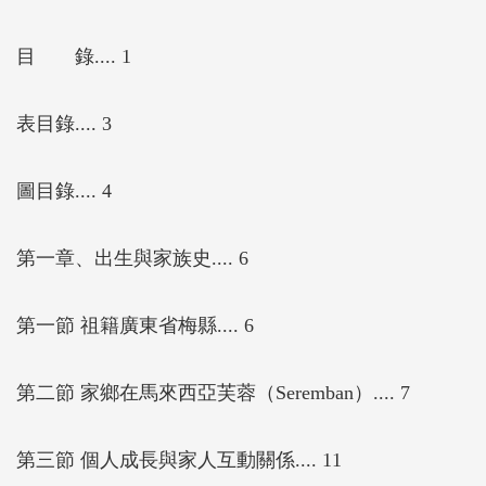
具體化實現運用，即是「復原力（Resilience）」。後
又將「復原力」概念導引進入臺灣的校園體系，以預
目 錄.... 1
防性觀點來強化復原力的推廣應用。本書期望藉由訪
談湯修女，瞭解其理念深耕發展的經驗，數次帶領團
表目錄.... 3
隊堅毅度過難關，並不斷擴大其影響力，期許讀者能
超越種族及信仰的，感受關懷社群的核心價值。
圖目錄.... 4
第一章、出生與家族史.... 6
第一節 祖籍廣東省梅縣.... 6
第二節 家鄉在馬來西亞芙蓉（Seremban）.... 7
第三節 個人成長與家人互動關係.... 11