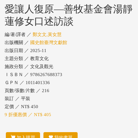
愛讓人復原—善牧基金會湯靜
蓮修女口述訪談
編/著/譯者 ／
鄭文文,黃女慧
出版機關 ／
國史館臺灣文獻館
出版日期 ／ 2025-11
主題分類 ／ 教育文化
施政分類 ／ 文化及觀光
ＩＳＢＮ ／ 9786267688373
ＧＰＮ ／ 1011401336
頁數/張數/片數 ／ 216
裝訂 ／ 平裝
定價 ／ NT$ 450
9 折優惠價 ／ NT$ 405
加入購買
我的書單