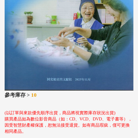
參考庫存 >
10
(以訂單與來款優先順序出貨，商品將視實際庫存狀況出貨)
購買產品如為數位影音商品（如：CD、VCD、DVD、電子書等），
因受智慧財產權保護，恕無法接受退貨。如有商品瑕疵，僅可更換
相同產品。