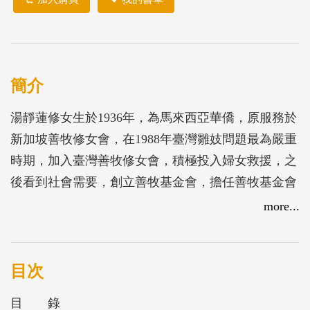
簡介
湯靜蓮修女生於1936年，為馬來西亞華僑，原服務於
新加坡善牧修女會，在1988年臺灣雛妓問題最為嚴重
時期，加入臺灣善牧修女會，積極投入婦女救援，之
後看到社會需要，創立善牧基金會，擔任善牧基金會
執行長。基金會服務除關心雛妓問題外，並擴及問題
more...
青少年、原住民家庭輔導等，服務據點也遍及臺灣各
地。1996年湯修女曾於瑞典舉行的聯合國「反對兒童
商業化性剝削世界大會」上，發表「善牧的臺灣經
目次
驗」，介紹「一個人的價值高於全世界」理念，其中
目 錄