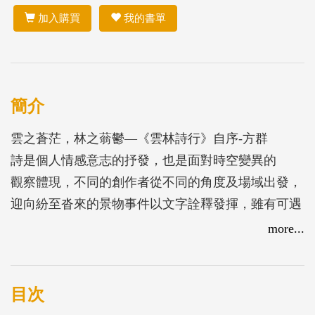
加入購買
我的書單
簡介
雲之蒼茫，林之蓊鬱—《雲林詩行》自序-方群
詩是個人情感意志的抒發，也是面對時空變異的
觀察體現，不同的創作者從不同的角度及場域出發，
迎向紛至沓來的景物事件以文字詮釋發揮，雖有可遇
不可求的慨嘆，也有可求不可得的無奈，但這是詩人
more...
無法逃避的課題，也是必須終生努力追求的突破與超
越。
個人從事新詩創作已逾四十載，而自十年前大病
目次
初癒，即致力於臺灣縣市地誌詩的創作，對於南來北