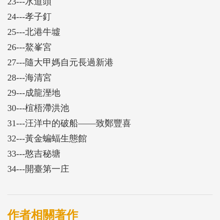
23---水道頭
24---孝子釘
25---北港牛墟
26---鰲峯宮
27---隨大甲媽自元長過新港
28---海清宮
29---成龍溼地
30---椬梧滯洪池
31---汪洋中的破船——致鄭豐喜
32---黃金蝙蝠生態館
33---憨吉秘塘
34---開臺第一庄
作者相關著作