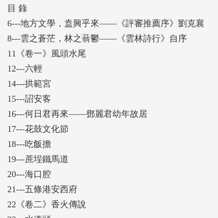
目 錄
往經常路過及造訪的雲林，也早在序列規劃的名單，
6---地方文學，盍興乎來——《評審推薦序》劉克襄
如今草藁初就，總為一編，也算是在人間繼續行走踏
8---雲之蒼茫，林之蓊鬱——《雲林詩行》自序
查的里程紀錄。
11《卷一》風頭水尾
12---六輕
14---拱範宮
15---詔安客
16---何日君再來——鄧麗君幼年故居
17---花鼓文化節
18---吃飯擔
19---蔗埕鐵馬道
20---海口腔
21---五條港安西府
22《卷二》香火傳說