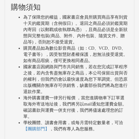
購物須知
為了保障您的權益，國家書店會員所購買商品享有到貨
十天的鑑賞期（含例假日）。退回之商品必須於鑑賞期
內寄回（以郵戳或收執聯為憑），且商品必須是全新狀
態與完整包裝(商品、附件、內外包裝、隨貨文件、贈
品等)，否則恕不接受退貨。
購買產品如為數位影音商品（如：CD、VCD、DVD、
電子書等），因受智慧財產權保護，恕無法接受退貨。
如有商品瑕疵，僅可更換相同產品。
國家書店因網路與門市共同銷售，若在您完成訂單程序
之後，若內含售盡無庫存之商品，本公司保留出貨與否
的權利，但我們仍會以最快速度為您下單調貨。但恐原
出版機關亦無庫存可供銷售，缺書部份我們將為您進行
退款作業。
海外購書運費一律另行報價 ，當您進購物車下訂單選
取海外寄送地址後，我們將另以mail通知您運費金額。
確認書款與運費一併支付後，我們將儘速處理您的訂
單。
學校團體、讀書會用書，或每月需特定數量者，可洽
【團購部門】
，我們有專人為您服務。