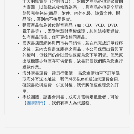
十天的鑑賞期（含例假日）。退回之商品必須於鑑賞期
內寄回（以郵戳或收執聯為憑），且商品必須是全新狀
態與完整包裝(商品、附件、內外包裝、隨貨文件、贈
品等)，否則恕不接受退貨。
購買產品如為數位影音商品（如：CD、VCD、DVD、
電子書等），因受智慧財產權保護，恕無法接受退貨。
如有商品瑕疵，僅可更換相同產品。
國家書店因網路與門市共同銷售，若在您完成訂單程序
之後，若內含售盡無庫存之商品，本公司保留出貨與否
的權利，但我們仍會以最快速度為您下單調貨。但恐原
出版機關亦無庫存可供銷售，缺書部份我們將為您進行
退款作業。
海外購書運費一律另行報價 ，當您進購物車下訂單選
取海外寄送地址後，我們將另以mail通知您運費金額。
確認書款與運費一併支付後，我們將儘速處理您的訂
單。
學校團體、讀書會用書，或每月需特定數量者，可洽
【團購部門】
，我們有專人為您服務。