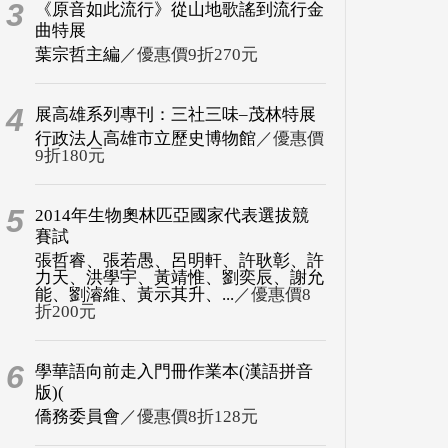
3
《原音如此流行》從山地歌謠到流行金
曲特展
葉宗哲主編
／優惠價9折270元
4
展高雄系列專刊：三社三味–茂林特展
行政法人高雄市立歷史博物館
／優惠價
9折180元
5
2014年生物奧林匹亞國家代表選拔競
賽試
張哲睿、張若愚、呂明軒、許耿彰、許
力天、洪學宇、黃靖惟、劉奕辰、謝允
能、劉濬維、黃示其升、...
／優惠價8
折200元
6
學華語向前走入門冊作業本(漢語拼音
版)(
僑務委員會
／優惠價8折128元