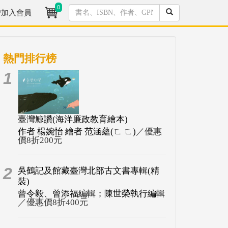
0
/加入會員
熱門排行榜
1
臺灣鯨讚(海洋廉政教育繪本)
作者 楊婉怡 繪者 范涵蘊(ㄈ ㄈ)
／優惠
價8折200元
2
吳鶴記及館藏臺灣北部古文書專輯(精
裝)
曾令毅、曾添福編輯；陳世榮執行編輯
／優惠價8折400元