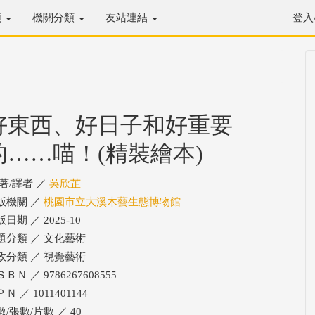
類
機關分類
友站連結
登入
好東西、好日子和好重要
的……喵！(精裝繪本)
/著/譯者 ／
吳欣芷
版機關 ／
桃園市立大溪木藝生態博物館
日期 ／ 2025-10
題分類 ／ 文化藝術
政分類 ／ 視覺藝術
ＢＮ ／ 9786267608555
Ｎ ／ 1011401144
數/張數/片數 ／ 40