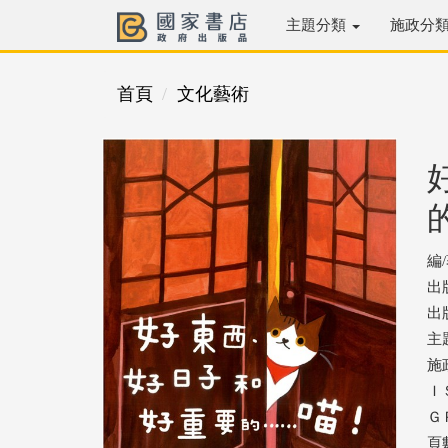
主題分類
施政分
首頁
文化藝術
編
出
出版
主
施
ＩＳ
ＧＰ
頁