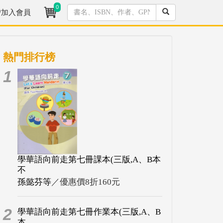
0
/加入會員
熱門排行榜
1
學華語向前走第七冊課本(三版,A、B本
不
孫懿芬等
／優惠價8折160元
2
學華語向前走第七冊作業本(三版,A、B
本