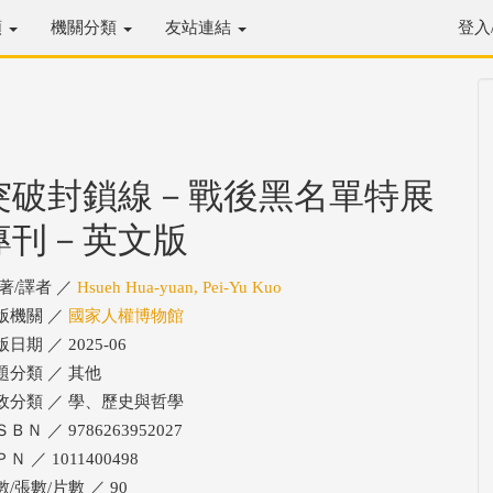
類
機關分類
友站連結
登入
突破封鎖線－戰後黑名單特展
專刊－英文版
/著/譯者 ／
Hsueh Hua-yuan, Pei-Yu Kuo
版機關 ／
國家人權博物館
日期 ／ 2025-06
題分類 ／ 其他
政分類 ／ 學、歷史與哲學
ＢＮ ／ 9786263952027
Ｎ ／ 1011400498
數/張數/片數 ／ 90