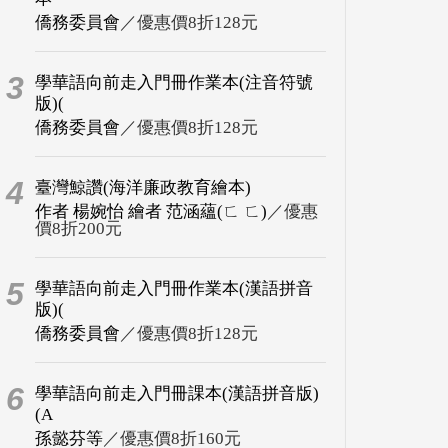
僑務委員會
／優惠價8折128元
3
學華語向前走入門冊作業本(注音符號
版)(
僑務委員會
／優惠價8折128元
4
臺灣鯨讚(海洋廉政教育繪本)
作者 楊婉怡 繪者 范涵蘊(ㄈ ㄈ)
／優惠
價8折200元
5
學華語向前走入門冊作業本(漢語拼音
版)(
僑務委員會
／優惠價8折128元
6
學華語向前走入門冊課本(漢語拼音版)
(A
孫懿芬等
／優惠價8折160元