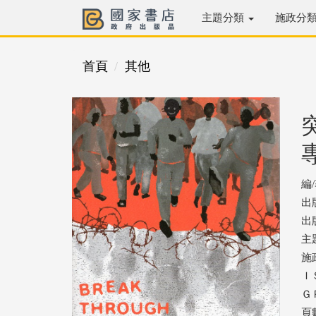
主題分類
施政分
首頁
其他
編
出
出版
主
施
ＩＳ
ＧＰ
頁