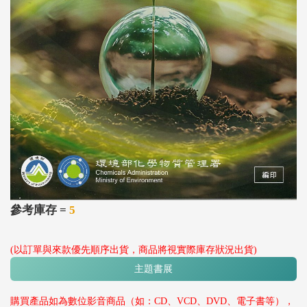
參考庫存 =
5
(以訂單與來款優先順序出貨，商品將視實際庫存狀況出貨)
主題書展
購買產品如為數位影音商品（如：CD、VCD、DVD、電子書等），