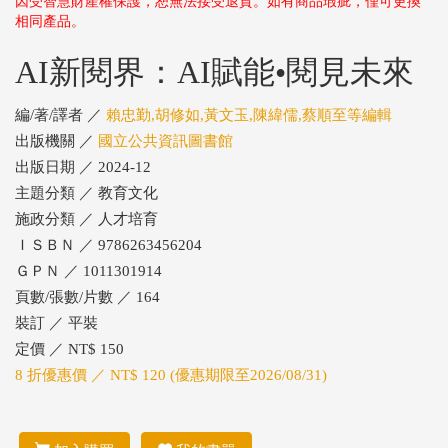
因受智慧財產權保護，恕無法接受退貨。如有商品瑕疵，僅可更換
相同產品。
AI新閱界：AI賦能•閱見未來
編/著/譯者 ／
賴忠勤,胡修如,黃文玉,陳緯儒,蔡順至等編輯
出版機關 ／
國立公共資訊圖書館
出版日期 ／ 2024-12
主題分類 ／ 教育文化
施政分類 ／ 人才培育
ＩＳＢＮ ／ 9786263456204
ＧＰＮ ／ 1011301914
頁數/張數/片數 ／ 164
裝訂 ／ 平裝
定價 ／ NT$ 150
8 折優惠價 ／ NT$ 120 (優惠期限至2026/08/31)