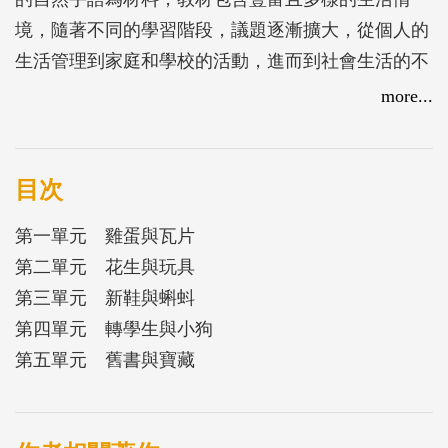
境，隨著不同的學習階段，議題逐漸擴大，從個人的
生活管理到家庭和學校的活動，進而到社會生活的不
同場合，希望學生能透過不同場合的情境內容，熟悉
more...
臺灣手語的溝通與互動方式，成為真正的手語使用
者。教材中的詞彙有助於課文的理解與表達，每一個
單元的聾人文化議題，均是特別設計，讓學生有機會
目次
透過聾人文化的議題討論，增進對聾人語言和文化的
第一單元 雞蛋與瓦片
理解和尊重。期待未來有更多人學習臺灣手語，社會
第二單元 花生與玩具
大眾有更多手語的使用者，讓聾朋友得以在日常生活
第三單元 新鞋與蝌蚪
環境中溝通無礙，同享語言友善環境所帶來的共好社
第四單元 轉學生與小狗
會。
第五單元 舊書與寶藏