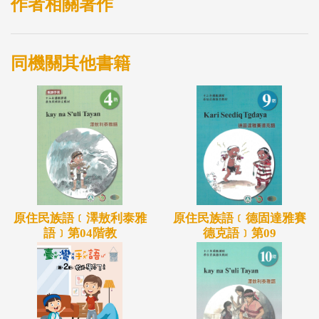
作者相關著作
同機關其他書籍
原住民族語﹝澤敖利泰雅
原住民族語﹝德固達雅賽
語﹞第04階教
德克語﹞第09