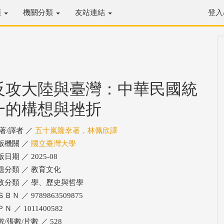
類
機關分類
友站連結
登入
反攻大陸與臺灣：中華民國統
一的構想與挫折
/著/譯者 ／
五十嵐隆幸著，林佩欣譯
版機關 ／
國立臺灣大學
日期 ／ 2025-08
題分類 ／ 教育文化
政分類 ／ 學、歷史與哲學
ＢＮ ／ 9789863509875
Ｎ ／ 1011400582
/張數/片數 ／ 528