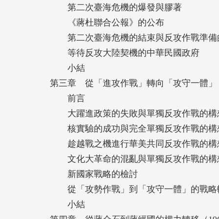
第二次臺海危機的爆發與膠著
日記》、國史館、國防部檔案、中國國民黨
《蔣杜聯合公報》的公布
析，因而感到相當驚艷與讚佩。
第二次臺海危機的結束與反攻作戰準備
——林孝庭（美國史丹佛大學胡佛研究所研
等待反攻大陸契機的中華民國政府
小結
五十嵐教授以其嚴謹的學術態度，細膩的史
第三章 從「進攻作戰」轉向「攻守一體」（19
野，就臺灣「反攻大陸」議題進行深入且全
前言
形塑今日臺海局勢的關鍵因素，提供了全新
大躍進政策的失敗與單獨反攻作戰的構
——蘇聖雄（中央研究院近代史研究所副研
核實驗的成功與完全單獨反攻作戰的構
趁越戰之機進行華美共同反攻作戰的構
文化大革命的混亂與單獨反攻作戰的構
新國家戰略的檢討
從「攻勢作戰」到「攻守一體」的戰略
小結