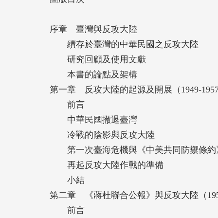
第38屆大平正芳紀念獎
第12屆地域研究聯盟獎
序章 臺灣與反攻大陸
第34屆佐伯喜一獎
續存於臺灣的中華民國之反攻大陸
第 8 屆豬木正道獎
研究回顧及使用文獻
本書的論點及架構
第一章 反攻大陸的起源及開展（1949-195
【專家推薦】
前言
中華民國撤退臺灣
本書的意義首先在於描繪了中華民國反攻大
冷戰的陰影與反攻大陸
明了圍繞統一觀念和反攻大陸的口號的實際
第一次臺海危機與《中美共同防禦條約
了中華民國如何在名義上和實際上將反攻大
再起反攻大陸作戰的準備
的口號的過程。
小結
——川島真（東京大學大學院總合文化研究
第二章 《蔣杜聯合公報》與反攻大陸（1957-
前言
對於五十嵐先生能夠在其著作中廣泛運用臺