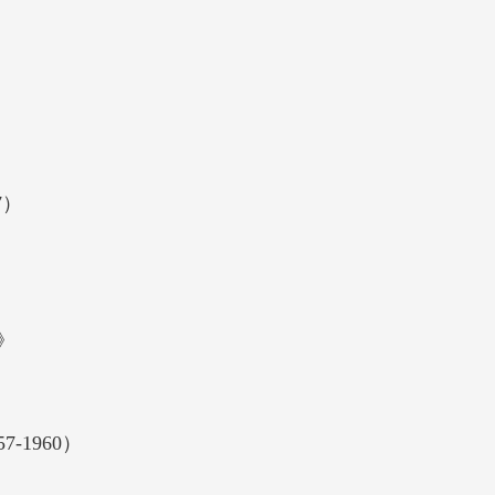
7）
陸政策與統一理念的形成與轉變過程。第二在於闡
意義、口號與實際安保政策的關係。第三在於詳述
》
陸政策轉向防禦臺灣政策，同時拋棄反攻大陸政策
科教授）
1960）
灣與美國公開的個人史料與政府檔案，如《蔣經國