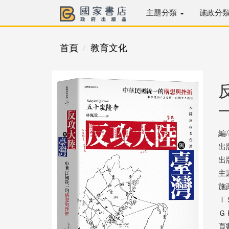
主題分類
施政分
首頁
教育文化
編
出
出版
主
施
ＩＳ
ＧＰ
頁數