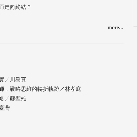
而走向終結？
more...
二，兩岸政府各自以「統一中國」為目標持續對峙。
「反攻大陸」視為首要任務；隨著現實形勢的變
「攻守一體」至「守勢防衛」。
兩蔣日記，提出全新視角深入探討「統一中國」與
實／川島真
」政府與美國的互動，並全面檢證中華民國軍事戰
輝，戰略思維的轉折軌跡／林孝庭
從原本維持「代表全中國的正統政府」的立場，轉
絡／蘇聖雄
實質的獨立國家，又如何逐漸發展出「中華民國臺
臺灣