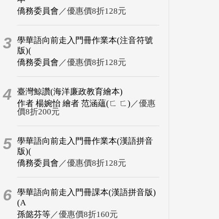
僑務委員會
／優惠價8折128元
3
學華語向前走入門冊作業本(注音符號
版)(
僑務委員會
／優惠價8折128元
4
臺灣鯨讚(海洋廉政教育繪本)
作者 楊婉怡 繪者 范涵蘊(ㄈ ㄈ)
／優惠
價8折200元
5
學華語向前走入門冊作業本(漢語拼音
版)(
僑務委員會
／優惠價8折128元
6
學華語向前走入門冊課本(漢語拼音版)
(A
孫懿芬等
／優惠價8折160元