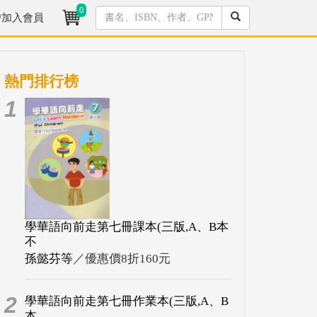
0
/加入會員
熱門排行榜
1
學華語向前走第七冊課本(三版,A、B本
不
孫懿芬等
／優惠價8折160元
2
學華語向前走第七冊作業本(三版,A、B
本