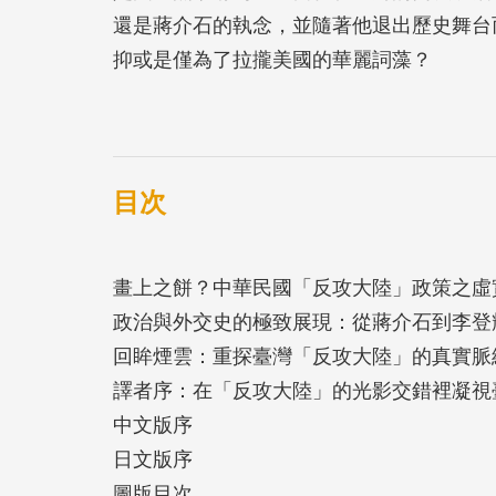
還是蔣介石的執念，並隨著他退出歷史舞台
抑或是僅為了拉攏美國的華麗詞藻？
1949年以來，臺灣海峽將「中國」一分為
中華民國國軍曾經將以軍力奪回中國大陸的
化，為了阻止中共武力侵略，則逐步轉型為
目次
作者利用近年解密的檔案資料及最新公開的
畫上之餅？中華民國「反攻大陸」政策之虛
「反攻大陸」之間的關係，以及兩個「中國
政治與外交史的極致展現：從蔣介石到李登
略的變遷。本書同時企圖分析中華民國如何
回眸煙雲：重探臺灣「反攻大陸」的真實脈
變為僅統治「臺灣」的政府；此外作為一個
譯者序：在「反攻大陸」的光影交錯裡凝視
灣化」的邏輯基礎。
中文版序
日文版序
★ 本書日文版榮獲 ★
圖版目次