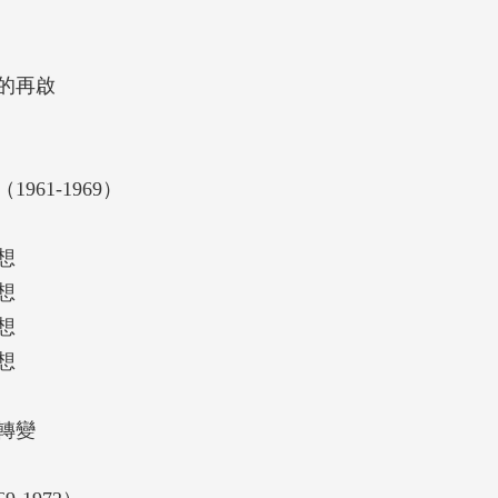
黨史館、外交部檔案等，提供更細緻的政策變遷分
的再啟
究員）
料爬梳，廣徵博引，鉤深索隱，以宏觀的國際視
61-1969）
面的剖析，為我們理解戰後臺灣的歷史進程，以及
的視角與深刻的洞見。
想
究員）
想
想
想
轉變